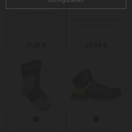
Powerbank 8000 mAh
uvex Schutzbrille 9307
supravision extreme
17,26 €
20,59 €
Staff Worker Basic
Puma Velocity 2.0