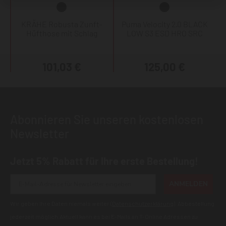
KRÄHE Robusta Zunft-
Puma Velocity 2.0 BLACK
Hüfthose mit Schlag
LOW S3 ESD HRO SRC
101,03 €
125,00 €
Abonnieren Sie unseren kostenlosen
Newsletter
Jetzt 5% Rabatt für Ihre erste Bestellung!
ANMELDEN
Wir geben Ihre Daten niemals weiter (
Datenschutzerklärung
). Abbestellung
jederzeit möglich.Aktuell kann es bei E-Mails an T-Online Adressen zu