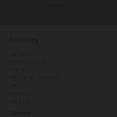
Zustellungsproblemen kommen. Nutzen Sie wenn möglich eine andere E-
Mail.
Bestellung
Mein Konto
Versand & Lieferung
Zahlung
Widerrufsrecht & Retouren
AGB
Über Klarna
FAQs Klarna
Service