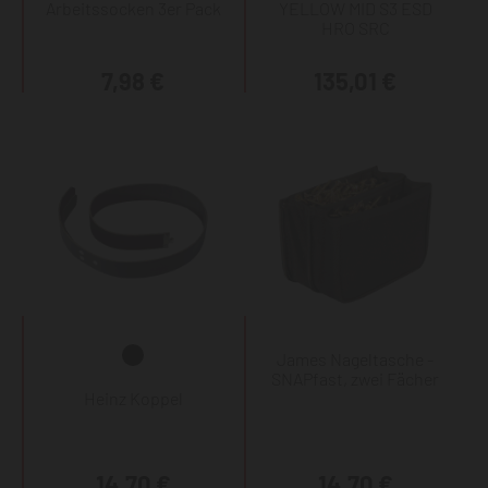
Arbeitssocken 3er Pack
YELLOW MID S3 ESD
HRO SRC
7,98 €
135,01 €
James Nageltasche -
SNAPfast, zwei Fächer
Heinz Koppel
14,70 €
14,70 €