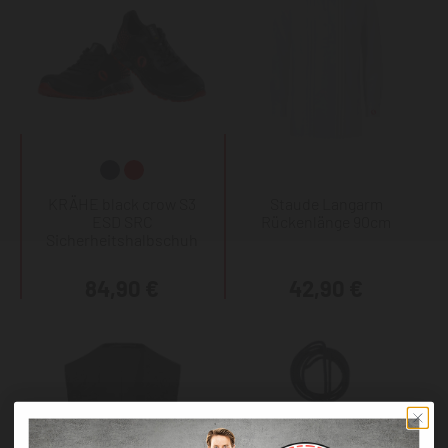
KRÄHE black crow S3
Staude Langarm
ESD SRC
Rückenlänge 90cm
Sicherheitshalbschuh
84,90 €
42,90 €