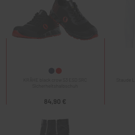
KRÄHE black crow S3 ESD SRC
Staude 
Sicherheitshalbschuh
84,90 €