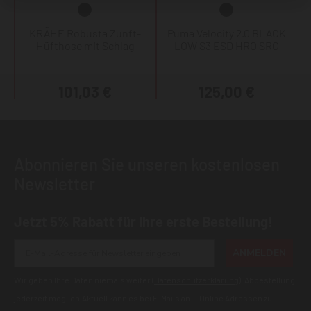
KRÄHE Robusta Zunft-
Puma Velocity 2.0 BLACK
Hüfthose mit Schlag
LOW S3 ESD HRO SRC
101,03 €
125,00 €
Abonnieren Sie unseren kostenlosen
Newsletter
Jetzt 5% Rabatt für Ihre erste Bestellung!
ANMELDEN
Wir geben Ihre Daten niemals weiter (
Datenschutzerklärung
). Abbestellung
jederzeit möglich.Aktuell kann es bei E-Mails an T-Online Adressen zu