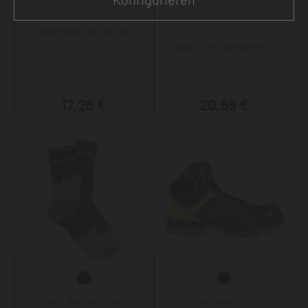
Powerbank 8000 mAh
uvex Schutzbrille 9307
supravision extreme
17,26 €
20,59 €
Staff Worker Basic
Puma Velocity 2.0