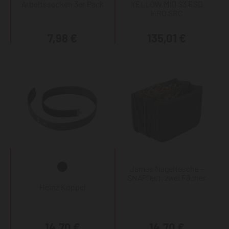
Arbeitssocken 3er Pack
YELLOW MID S3 ESD
HRO SRC
7,98 €
135,01 €
James Nageltasche -
SNAPfast, zwei Fächer
Heinz Koppel
14,70 €
14,70 €