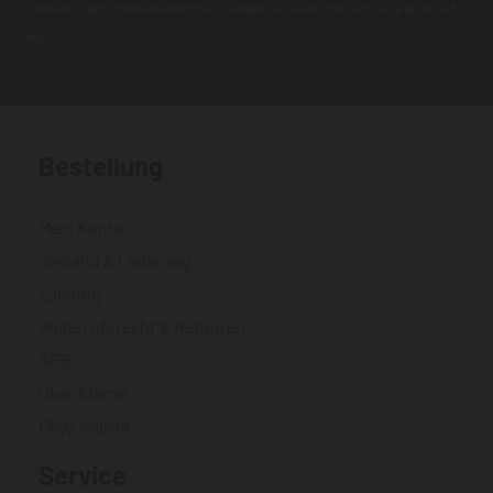
Zustellungsproblemen kommen. Nutzen Sie wenn möglich eine andere E-
Mail.
Bestellung
Mein Konto
Versand & Lieferung
Zahlung
Widerrufsrecht & Retouren
AGB
Über Klarna
FAQs Klarna
Service