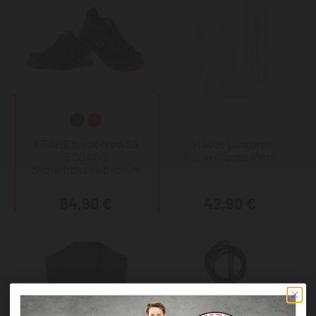
KRÄHE black crow S3
Staude Langarm
ESD SRC
Rückenlänge 90cm
Sicherheitshalbschuh
84,90 €
42,90 €