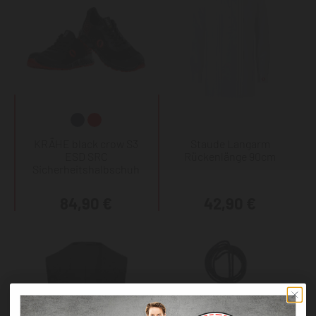
KRÄHE black crow S3
Staude Langarm
ESD SRC
Rückenlänge 90cm
Sicherheitshalbschuh
84,90 €
42,90 €