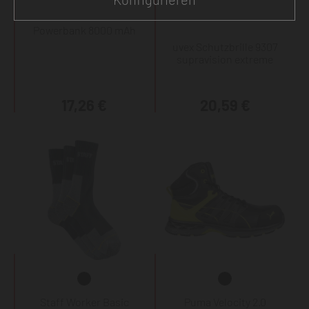
Powerbank 8000 mAh
uvex Schutzbrille 9307
supravision extreme
17,26 €
20,59 €
Staff Worker Basic
Puma Velocity 2.0