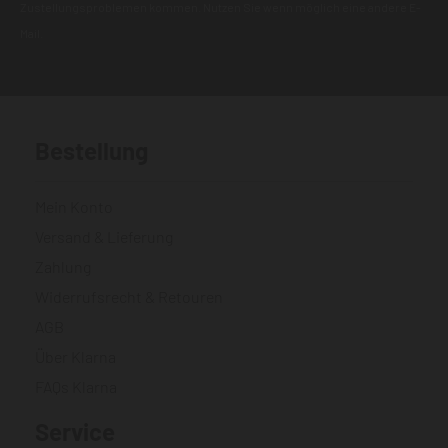
Zustellungsproblemen kommen. Nutzen Sie wenn möglich eine andere E-
Mail.
Bestellung
Mein Konto
Versand & Lieferung
Zahlung
Widerrufsrecht & Retouren
AGB
Über Klarna
FAQs Klarna
Service