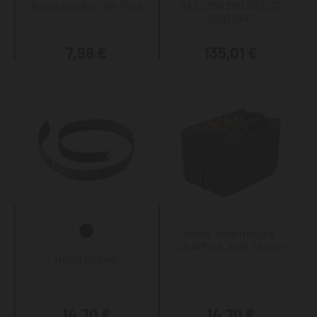
Arbeitssocken 3er Pack
YELLOW MID S3 ESD
HRO SRC
7,98 €
135,01 €
James Nageltasche -
SNAPfast, zwei Fächer
Heinz Koppel
14,70 €
14,70 €