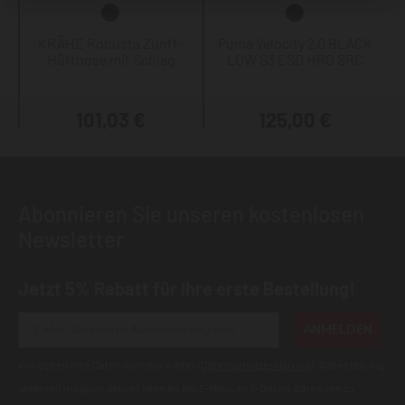
KRÄHE Robusta Zunft-
Puma Velocity 2.0 BLACK
Hüfthose mit Schlag
LOW S3 ESD HRO SRC
101,03 €
125,00 €
Abonnieren Sie unseren kostenlosen
Newsletter
Jetzt 5% Rabatt für Ihre erste Bestellung!
ANMELDEN
Wir geben Ihre Daten niemals weiter (
Datenschutzerklärung
). Abbestellung
jederzeit möglich.Aktuell kann es bei E-Mails an T-Online Adressen zu