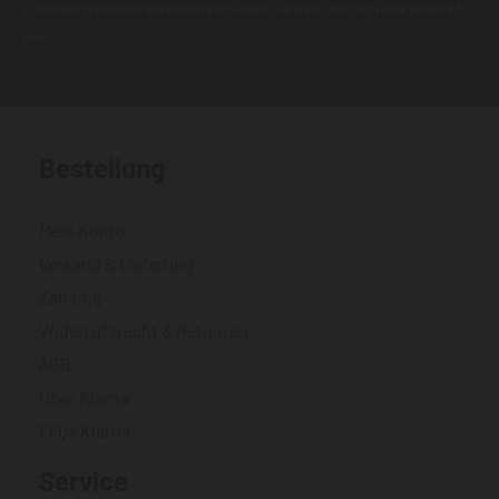
Zustellungsproblemen kommen. Nutzen Sie wenn möglich eine andere E-
Mail.
Bestellung
Mein Konto
Versand & Lieferung
Zahlung
Widerrufsrecht & Retouren
AGB
Über Klarna
FAQs Klarna
Service