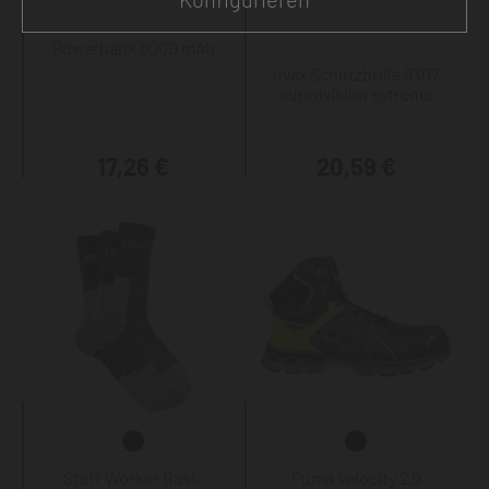
Powerbank 8000 mAh
uvex Schutzbrille 9307
supravision extreme
17,26 €
20,59 €
Staff Worker Basic
Puma Velocity 2.0