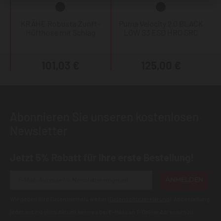
KRÄHE Robusta Zunft-
Puma Velocity 2.0 BLACK
Hüfthose mit Schlag
LOW S3 ESD HRO SRC
101,03 €
125,00 €
Abonnieren Sie unseren kostenlosen
Newsletter
Jetzt 5% Rabatt für Ihre erste Bestellung!
ANMELDEN
Wir geben Ihre Daten niemals weiter (
Datenschutzerklärung
). Abbestellung
jederzeit möglich.Aktuell kann es bei E-Mails an T-Online Adressen zu