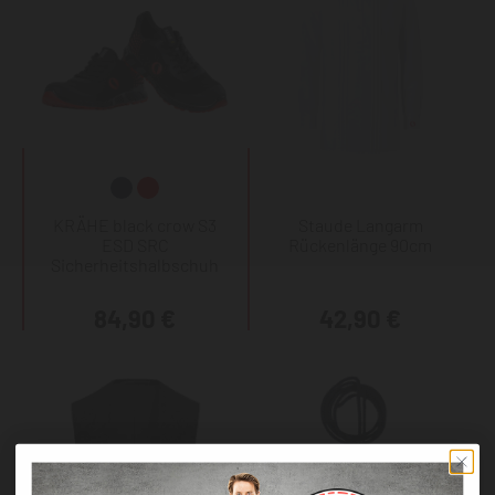
KRÄHE black crow S3
Staude Langarm
ESD SRC
Rückenlänge 90cm
Sicherheitshalbschuh
84,90 €
42,90 €