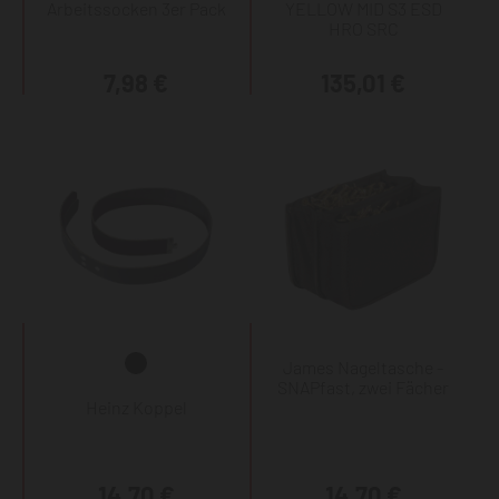
Arbeitssocken 3er Pack
YELLOW MID S3 ESD
HRO SRC
7,98 €
135,01 €
James Nageltasche -
SNAPfast, zwei Fächer
Heinz Koppel
14,70 €
14,70 €