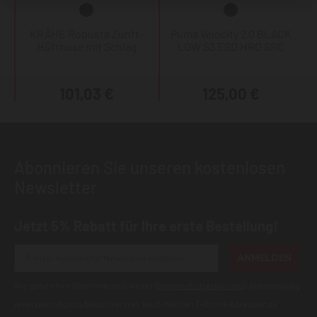
KRÄHE Robusta Zunft-
Puma Velocity 2.0 BLACK
Hüfthose mit Schlag
LOW S3 ESD HRO SRC
101,03 €
125,00 €
Abonnieren Sie unseren kostenlosen
Newsletter
Jetzt 5% Rabatt für Ihre erste Bestellung!
ANMELDEN
Wir geben Ihre Daten niemals weiter (
Datenschutzerklärung
). Abbestellung
jederzeit möglich.Aktuell kann es bei E-Mails an T-Online Adressen zu