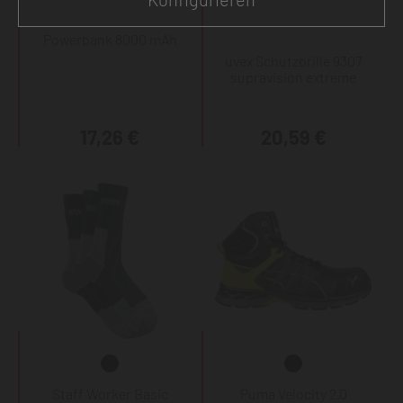
Powerbank 8000 mAh
uvex Schutzbrille 9307
supravision extreme
17,26 €
20,59 €
Staff Worker Basic
Puma Velocity 2.0