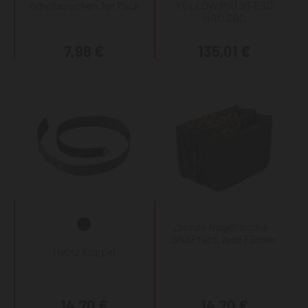
Arbeitssocken 3er Pack
YELLOW MID S3 ESD
HRO SRC
7,98 €
135,01 €
James Nageltasche -
SNAPfast, zwei Fächer
Heinz Koppel
14,70 €
14,70 €