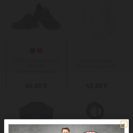
KRÄHE black crow S3
Staude Langarm
ESD SRC
Rückenlänge 90cm
Sicherheitshalbschuh
84,90 €
42,90 €