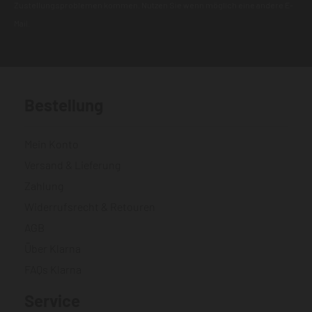
Zustellungsproblemen kommen. Nutzen Sie wenn möglich eine andere E-
Mail.
Bestellung
Mein Konto
Versand & Lieferung
Zahlung
Widerrufsrecht & Retouren
AGB
Über Klarna
FAQs Klarna
Service