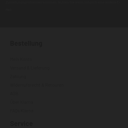
Zustellungsproblemen kommen. Nutzen Sie wenn möglich eine andere E-
Mail.
Bestellung
Mein Konto
Versand & Lieferung
Zahlung
Widerrufsrecht & Retouren
AGB
Über Klarna
FAQs Klarna
Service