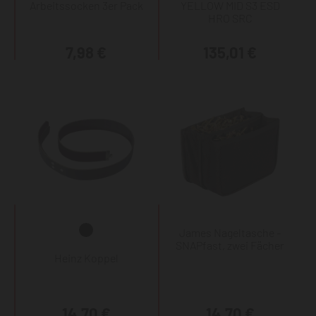
Arbeitssocken 3er Pack
YELLOW MID S3 ESD
HRO SRC
7,98 €
135,01 €
James Nageltasche -
SNAPfast, zwei Fächer
Heinz Koppel
14,70 €
14,70 €