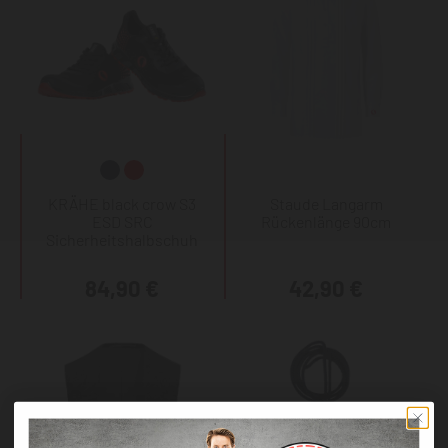
KRÄHE black crow S3
Staude Langarm
ESD SRC
Rückenlänge 90cm
Sicherheitshalbschuh
84,90 €
42,90 €