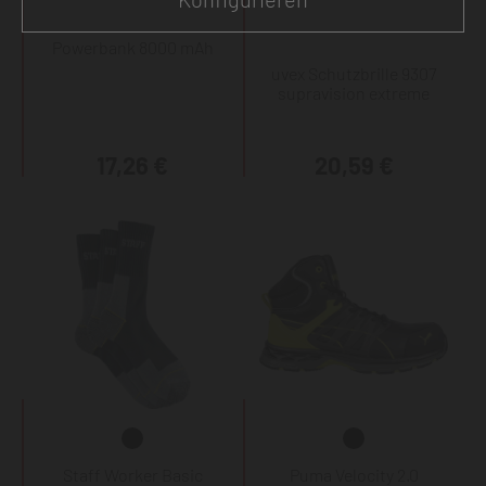
Powerbank 8000 mAh
uvex Schutzbrille 9307
supravision extreme
17,26 €
20,59 €
Staff Worker Basic
Puma Velocity 2.0