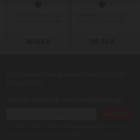
KRÄHE Robusta Zunft-
Puma Velocity 2.0 BLACK
Hüfthose mit Schlag
LOW S3 ESD HRO SRC
101,03 €
125,00 €
Abonnieren Sie unseren kostenlosen
Newsletter
Jetzt 5% Rabatt für Ihre erste Bestellung!
ANMELDEN
Wir geben Ihre Daten niemals weiter (
Datenschutzerklärung
). Abbestellung
jederzeit möglich.Aktuell kann es bei E-Mails an T-Online Adressen zu