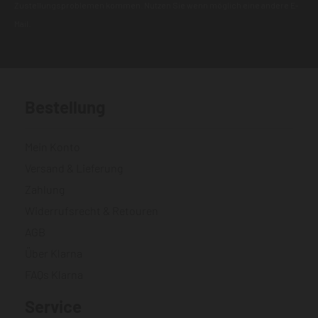
Zustellungsproblemen kommen. Nutzen Sie wenn möglich eine andere E-
Mail.
Bestellung
Mein Konto
Versand & Lieferung
Zahlung
Widerrufsrecht & Retouren
AGB
Über Klarna
FAQs Klarna
Service