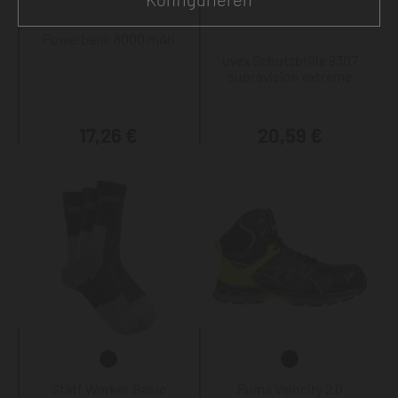
Powerbank 8000 mAh
uvex Schutzbrille 9307
supravision extreme
17,26 €
20,59 €
Staff Worker Basic
Puma Velocity 2.0