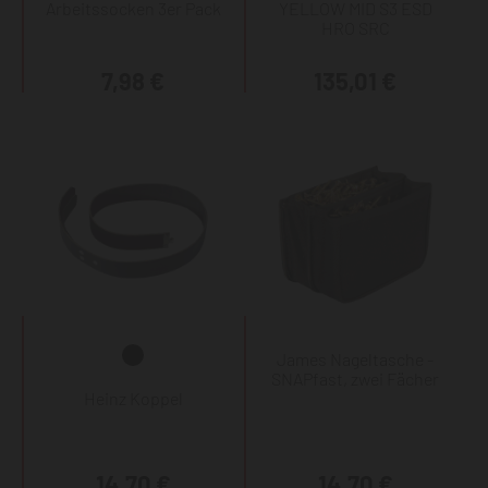
Arbeitssocken 3er Pack
YELLOW MID S3 ESD
HRO SRC
7,98 €
135,01 €
James Nageltasche -
SNAPfast, zwei Fächer
Heinz Koppel
14,70 €
14,70 €