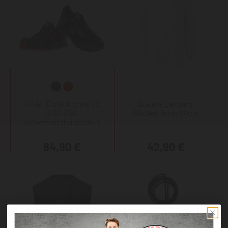
KRÄHE black crow S3
Staude Langarm
ESD SRC
Rückenlänge 90cm
Sicherheitshalbschuh
84,90 €
42,90 €