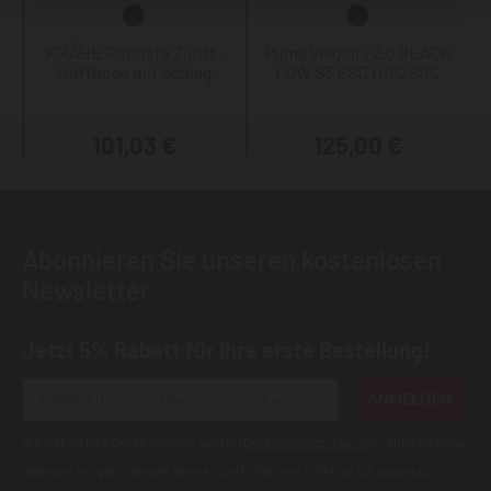
KRÄHE Robusta Zunft-
Puma Velocity 2.0 BLACK
Hüfthose mit Schlag
LOW S3 ESD HRO SRC
101,03 €
125,00 €
Abonnieren Sie unseren kostenlosen
Newsletter
Jetzt 5% Rabatt für Ihre erste Bestellung!
ANMELDEN
Wir geben Ihre Daten niemals weiter (
Datenschutzerklärung
). Abbestellung
jederzeit möglich.Aktuell kann es bei E-Mails an T-Online Adressen zu