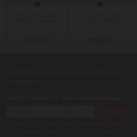
KRÄHE Robusta Zunft-
Puma Velocity 2.0 BLACK
Hüfthose mit Schlag
LOW S3 ESD HRO SRC
101,03 €
125,00 €
Abonnieren Sie unseren kostenlosen
Newsletter
Jetzt 5% Rabatt für Ihre erste Bestellung!
ANMELDEN
Wir geben Ihre Daten niemals weiter (
Datenschutzerklärung
). Abbestellung
jederzeit möglich.Aktuell kann es bei E-Mails an T-Online Adressen zu