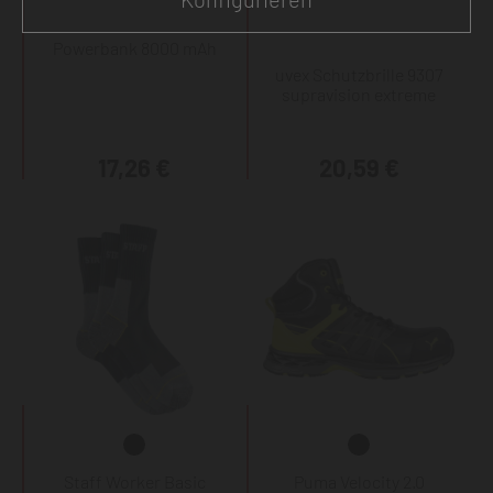
Powerbank 8000 mAh
uvex Schutzbrille 9307
supravision extreme
17,26 €
20,59 €
Staff Worker Basic
Puma Velocity 2.0