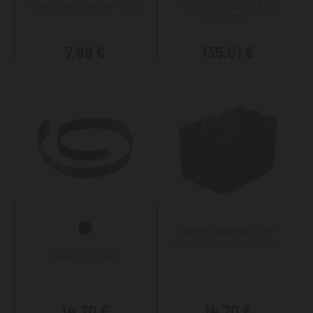
Arbeitssocken 3er Pack
YELLOW MID S3 ESD
HRO SRC
7,98 €
135,01 €
James Nageltasche -
SNAPfast, zwei Fächer
Heinz Koppel
14,70 €
14,70 €