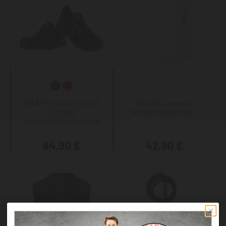
KRÄHE black crow S3
Staude Langarm
ESD SRC
Rückenlänge 90cm
Sicherheitshalbschuh
84,90 €
42,90 €