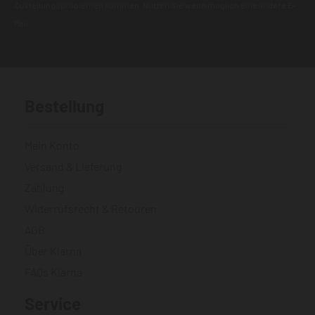
Zustellungsproblemen kommen. Nutzen Sie wenn möglich eine andere E-
Mail.
Bestellung
Mein Konto
Versand & Lieferung
Zahlung
Widerrufsrecht & Retouren
AGB
Über Klarna
FAQs Klarna
Service