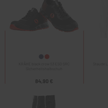
KRÄHE black crow S3 ESD SRC
Staude 
Sicherheitshalbschuh
84,90 €