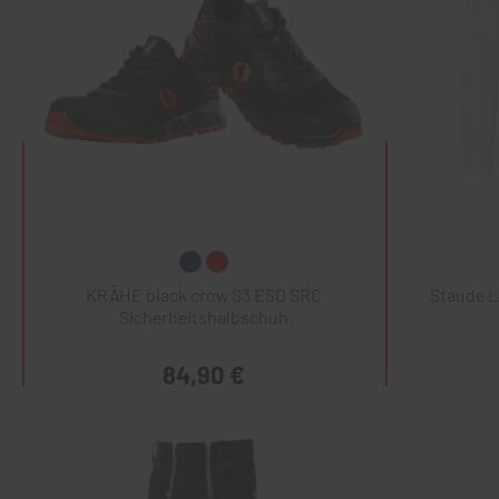
KRÄHE black crow S3 ESD SRC
Staude 
Sicherheitshalbschuh
84,90 €