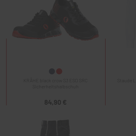
KRÄHE black crow S3 ESD SRC
Staude 
Sicherheitshalbschuh
84,90 €