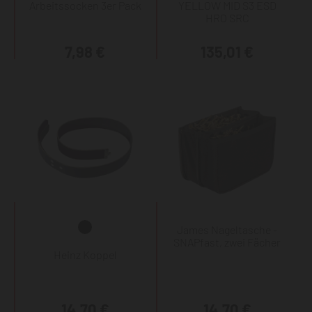
Arbeitssocken 3er Pack
YELLOW MID S3 ESD
HRO SRC
7,98 €
135,01 €
James Nageltasche -
SNAPfast, zwei Fächer
Heinz Koppel
14,70 €
14,70 €