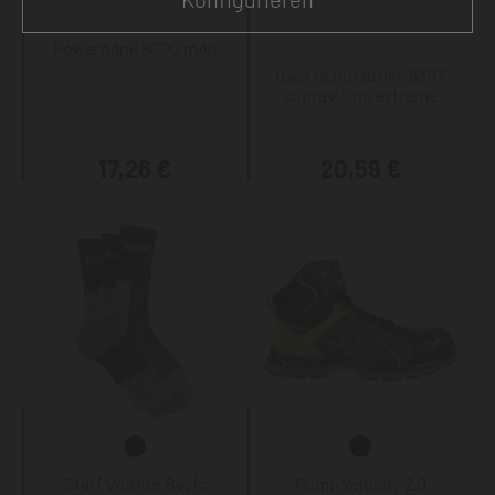
Powerbank 8000 mAh
uvex Schutzbrille 9307
supravision extreme
17,26 €
20,59 €
Staff Worker Basic
Puma Velocity 2.0