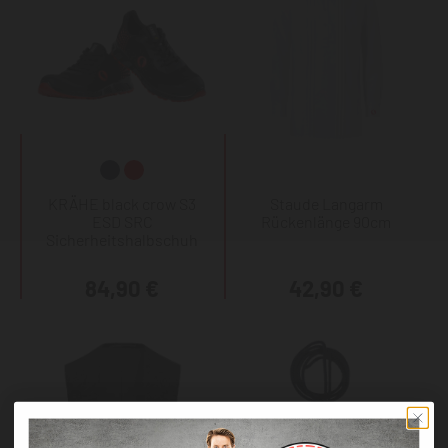
KRÄHE black crow S3
Staude Langarm
ESD SRC
Rückenlänge 90cm
Sicherheitshalbschuh
84,90 €
42,90 €