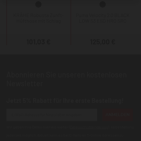
KRÄHE Robusta Zunft-
Puma Velocity 2.0 BLACK
Hüfthose mit Schlag
LOW S3 ESD HRO SRC
101,03 €
125,00 €
Abonnieren Sie unseren kostenlosen
Newsletter
Jetzt 5% Rabatt für Ihre erste Bestellung!
ANMELDEN
Wir geben Ihre Daten niemals weiter (
Datenschutzerklärung
). Abbestellung
jederzeit möglich.Aktuell kann es bei E-Mails an T-Online Adressen zu