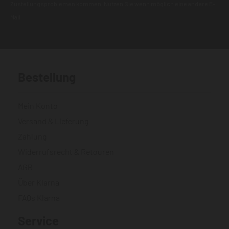
Zustellungsproblemen kommen. Nutzen Sie wenn möglich eine andere E-
Mail.
Bestellung
Mein Konto
Versand & Lieferung
Zahlung
Widerrufsrecht & Retouren
AGB
Über Klarna
FAQs Klarna
Service