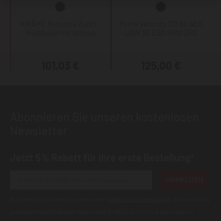
KRÄHE Robusta Zunft-
Puma Velocity 2.0 BLACK
Hüfthose mit Schlag
LOW S3 ESD HRO SRC
101,03 €
125,00 €
Abonnieren Sie unseren kostenlosen
Newsletter
Jetzt 5% Rabatt für Ihre erste Bestellung!
ANMELDEN
Wir geben Ihre Daten niemals weiter (
Datenschutzerklärung
). Abbestellung
jederzeit möglich.Aktuell kann es bei E-Mails an T-Online Adressen zu