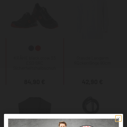
KRÄHE black crow S3
Staude Langarm
ESD SRC
Rückenlänge 90cm
Sicherheitshalbschuh
84,90 €
42,90 €