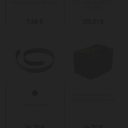
Arbeitssocken 3er Pack
YELLOW MID S3 ESD
HRO SRC
7,98 €
135,01 €
James Nageltasche -
SNAPfast, zwei Fächer
Heinz Koppel
14,70 €
14,70 €