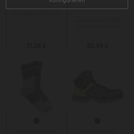
Powerbank 8000 mAh
uvex Schutzbrille 9307
supravision extreme
17,26 €
20,59 €
Staff Worker Basic
Puma Velocity 2.0