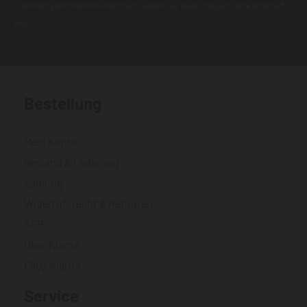
Zustellungsproblemen kommen. Nutzen Sie wenn möglich eine andere E-
Mail.
Bestellung
Mein Konto
Versand & Lieferung
Zahlung
Widerrufsrecht & Retouren
AGB
Über Klarna
FAQs Klarna
Service