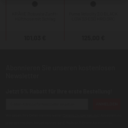
KRÄHE Robusta Zunft-
Puma Velocity 2.0 BLACK
Hüfthose mit Schlag
LOW S3 ESD HRO SRC
101,03 €
125,00 €
Abonnieren Sie unseren kostenlosen
Newsletter
Jetzt 5% Rabatt für Ihre erste Bestellung!
ANMELDEN
Wir geben Ihre Daten niemals weiter (
Datenschutzerklärung
). Abbestellung
jederzeit möglich.Aktuell kann es bei E-Mails an T-Online Adressen zu