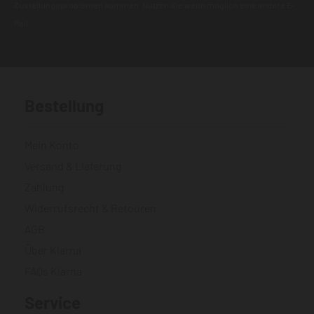
Zustellungsproblemen kommen. Nutzen Sie wenn möglich eine andere E-
Mail.
Bestellung
Mein Konto
Versand & Lieferung
Zahlung
Widerrufsrecht & Retouren
AGB
Über Klarna
FAQs Klarna
Service