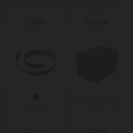
Arbeitssocken 3er Pack
YELLOW MID S3 ESD
HRO SRC
7,98 €
135,01 €
James Nageltasche -
SNAPfast, zwei Fächer
Heinz Koppel
14,70 €
14,70 €