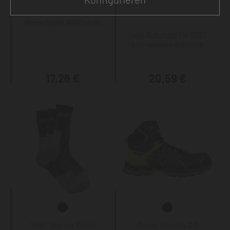
Powerbank 8000 mAh
uvex Schutzbrille 9307
supravision extreme
17,26 €
20,59 €
Staff Worker Basic
Puma Velocity 2.0