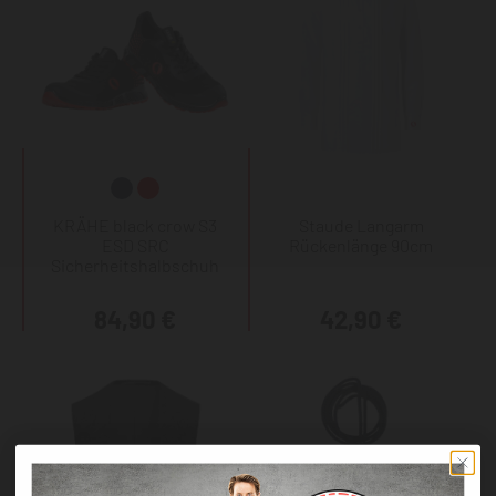
KRÄHE black crow S3
Staude Langarm
ESD SRC
Rückenlänge 90cm
Sicherheitshalbschuh
84,90 €
42,90 €