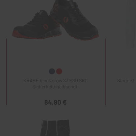
KRÄHE black crow S3 ESD SRC
Staude 
Sicherheitshalbschuh
84,90 €