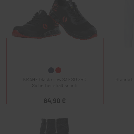
KRÄHE black crow S3 ESD SRC
Staude 
Sicherheitshalbschuh
84,90 €