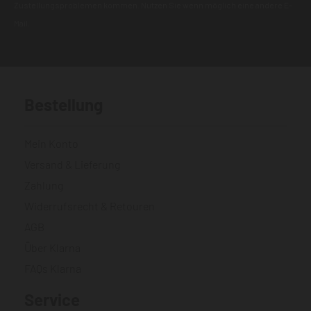
Zustellungsproblemen kommen. Nutzen Sie wenn möglich eine andere E-
Mail.
Bestellung
Mein Konto
Versand & Lieferung
Zahlung
Widerrufsrecht & Retouren
AGB
Über Klarna
FAQs Klarna
Service