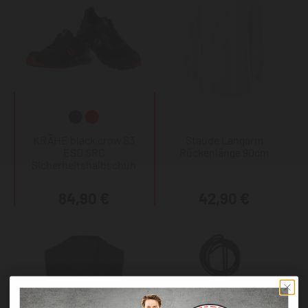
KRÄHE black crow S3
Staude Langarm
ESD SRC
Rückenlänge 90cm
Sicherheitshalbschuh
84,90 €
42,90 €