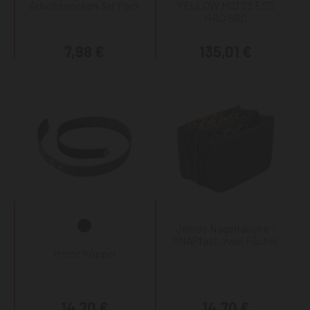
Arbeitssocken 3er Pack
YELLOW MID S3 ESD
HRO SRC
7,98 €
135,01 €
James Nageltasche -
SNAPfast, zwei Fächer
Heinz Koppel
14,70 €
14,70 €