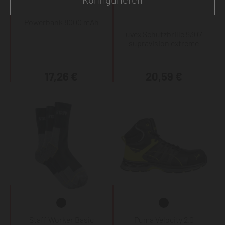
Powerbank 8000 mAh
uvex Schutzbrille 9307
supravision extreme
17,26 €
20,59 €
Staff Worker Basic
Puma Velocity 2.0