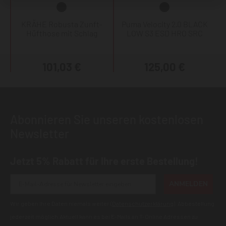
KRÄHE Robusta Zunft-
Puma Velocity 2.0 BLACK
Hüfthose mit Schlag
LOW S3 ESD HRO SRC
101,03 €
125,00 €
Abonnieren Sie unseren kostenlosen
Newsletter
Jetzt 5% Rabatt für Ihre erste Bestellung!
ANMELDEN
Wir geben Ihre Daten niemals weiter (
Datenschutzerklärung
). Abbestellung
jederzeit möglich.Aktuell kann es bei E-Mails an T-Online Adressen zu