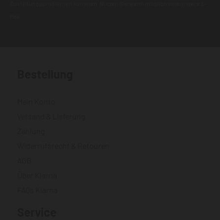
Zustellungsproblemen kommen. Nutzen Sie wenn möglich eine andere E-
Mail.
Bestellung
Mein Konto
Versand & Lieferung
Zahlung
Widerrufsrecht & Retouren
AGB
Über Klarna
FAQs Klarna
Service