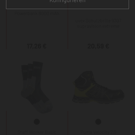
Powerbank 8000 mAh
uvex Schutzbrille 9307
supravision extreme
17,26 €
20,59 €
Staff Worker Basic
Puma Velocity 2.0