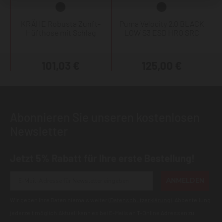
KRÄHE Robusta Zunft-
Puma Velocity 2.0 BLACK
Hüfthose mit Schlag
LOW S3 ESD HRO SRC
101,03 €
125,00 €
Abonnieren Sie unseren kostenlosen
Newsletter
Jetzt 5% Rabatt für Ihre erste Bestellung!
ANMELDEN
Wir geben Ihre Daten niemals weiter (
Datenschutzerklärung
). Abbestellung
jederzeit möglich.Aktuell kann es bei E-Mails an T-Online Adressen zu