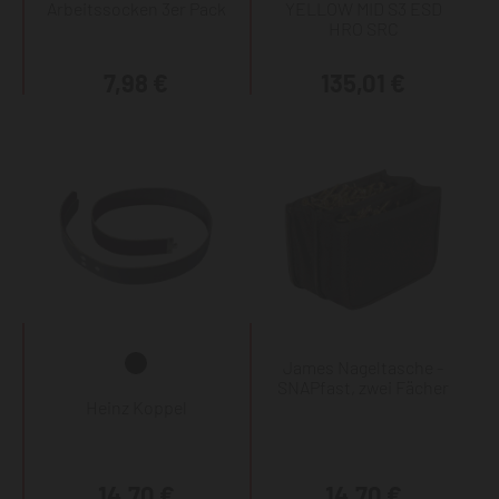
Arbeitssocken 3er Pack
YELLOW MID S3 ESD
HRO SRC
7,98 €
135,01 €
James Nageltasche -
SNAPfast, zwei Fächer
Heinz Koppel
14,70 €
14,70 €