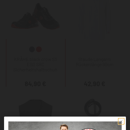
KRÄHE black crow S3
Staude Langarm
ESD SRC
Rückenlänge 90cm
Sicherheitshalbschuh
84,90 €
42,90 €