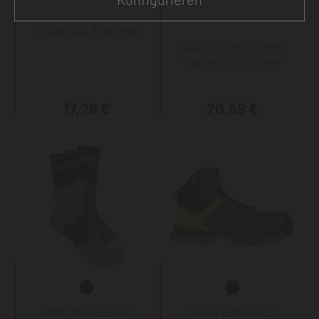
Powerbank 8000 mAh
uvex Schutzbrille 9307
supravision extreme
17,26 €
20,59 €
Staff Worker Basic
Puma Velocity 2.0