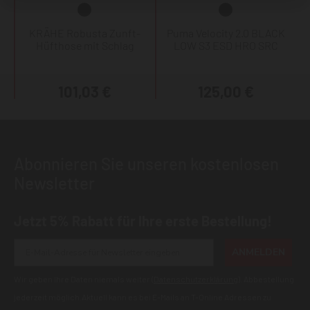
KRÄHE Robusta Zunft-
Puma Velocity 2.0 BLACK
Hüfthose mit Schlag
LOW S3 ESD HRO SRC
101,03 €
125,00 €
Abonnieren Sie unseren kostenlosen
Newsletter
Jetzt 5% Rabatt für Ihre erste Bestellung!
ANMELDEN
Wir geben Ihre Daten niemals weiter (
Datenschutzerklärung
). Abbestellung
jederzeit möglich.Aktuell kann es bei E-Mails an T-Online Adressen zu