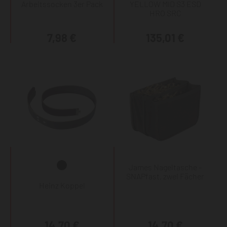
Arbeitssocken 3er Pack
YELLOW MID S3 ESD
HRO SRC
7,98 €
135,01 €
James Nageltasche -
SNAPfast, zwei Fächer
Heinz Koppel
14,70 €
14,70 €