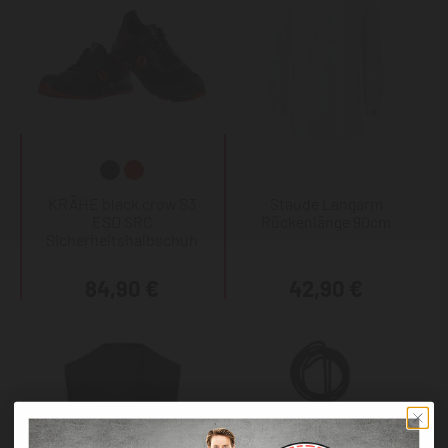
KRÄHE black crow S3
Staude Langarm
ESD SRC
Rückenlänge 90cm
Sicherheitshalbschuh
84,90 €
42,90 €