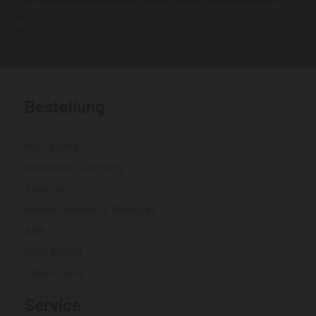
Zustellungsproblemen kommen. Nutzen Sie wenn möglich eine andere E-
Mail.
Bestellung
Mein Konto
Versand & Lieferung
Zahlung
Widerrufsrecht & Retouren
AGB
Über Klarna
FAQs Klarna
Service