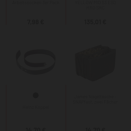
Arbeitssocken 3er Pack
YELLOW MID S3 ESD
HRO SRC
7,98 €
135,01 €
James Nageltasche -
SNAPfast, zwei Fächer
Heinz Koppel
14,70 €
14,70 €