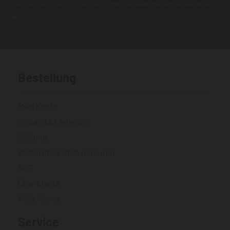
Zustellungsproblemen kommen. Nutzen Sie wenn möglich eine andere E-
Mail.
Bestellung
Mein Konto
Versand & Lieferung
Zahlung
Widerrufsrecht & Retouren
AGB
Über Klarna
FAQs Klarna
Service