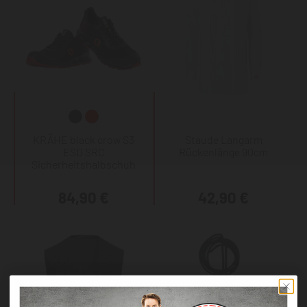
KRÄHE black crow S3
Staude Langarm
ESD SRC
Rückenlänge 90cm
Sicherheitshalbschuh
84,90 €
42,90 €