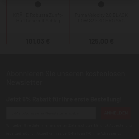
KRÄHE Robusta Zunft-
Puma Velocity 2.0 BLACK
Hüfthose mit Schlag
LOW S3 ESD HRO SRC
101,03 €
125,00 €
Abonnieren Sie unseren kostenlosen
Newsletter
Jetzt 5% Rabatt für Ihre erste Bestellung!
ANMELDEN
Wir geben Ihre Daten niemals weiter (
Datenschutzerklärung
). Abbestellung
jederzeit möglich.Aktuell kann es bei E-Mails an T-Online Adressen zu