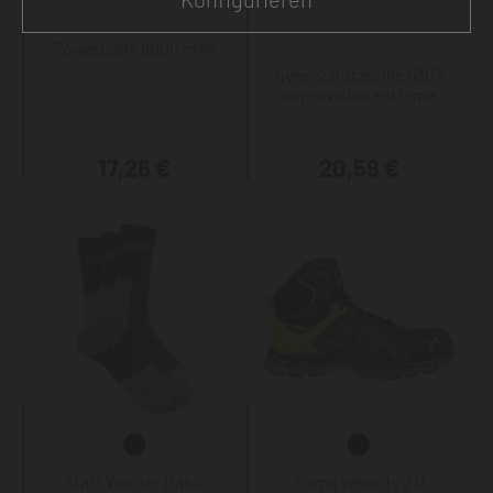
Powerbank 8000 mAh
uvex Schutzbrille 9307
supravision extreme
17,26 €
20,59 €
Staff Worker Basic
Puma Velocity 2.0