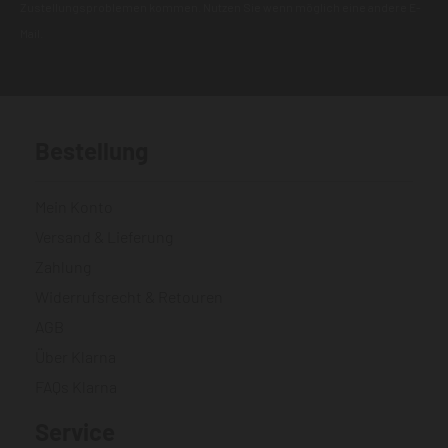
Zustellungsproblemen kommen. Nutzen Sie wenn möglich eine andere E-
Mail.
Bestellung
Mein Konto
Versand & Lieferung
Zahlung
Widerrufsrecht & Retouren
AGB
Über Klarna
FAQs Klarna
Service