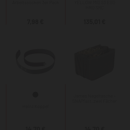
Arbeitssocken 3er Pack
YELLOW MID S3 ESD
HRO SRC
7,98 €
135,01 €
James Nageltasche -
SNAPfast, zwei Fächer
Heinz Koppel
14,70 €
14,70 €