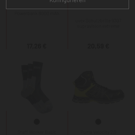
Powerbank 8000 mAh
uvex Schutzbrille 9307
supravision extreme
17,26 €
20,59 €
Staff Worker Basic
Puma Velocity 2.0