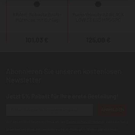
KRÄHE Robusta Zunft-
Puma Velocity 2.0 BLACK
Hüfthose mit Schlag
LOW S3 ESD HRO SRC
101,03 €
125,00 €
Abonnieren Sie unseren kostenlosen
Newsletter
Jetzt 5% Rabatt für Ihre erste Bestellung!
ANMELDEN
Wir geben Ihre Daten niemals weiter (
Datenschutzerklärung
). Abbestellung
jederzeit möglich.Aktuell kann es bei E-Mails an T-Online Adressen zu