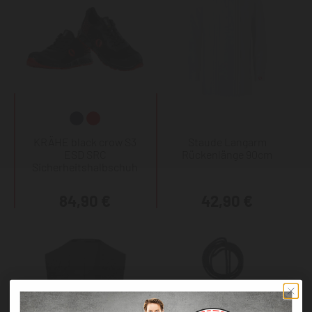
KRÄHE black crow S3
Staude Langarm
ESD SRC
Rückenlänge 90cm
Sicherheitshalbschuh
84,90 €
42,90 €