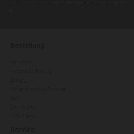
Zustellungsproblemen kommen. Nutzen Sie wenn möglich eine andere E-
Mail.
Bestellung
Mein Konto
Versand & Lieferung
Zahlung
Widerrufsrecht & Retouren
AGB
Über Klarna
FAQs Klarna
Service