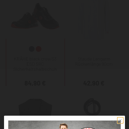
KRÄHE black crow S3
Staude Langarm
ESD SRC
Rückenlänge 90cm
Sicherheitshalbschuh
84,90 €
42,90 €