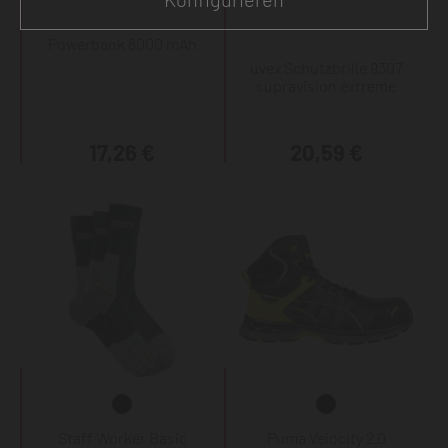
Powerbank 8000 mAh
uvex Schutzbrille 9307
supravision extreme
17,26 €
20,59 €
Staff Worker Basic
Puma Velocity 2.0