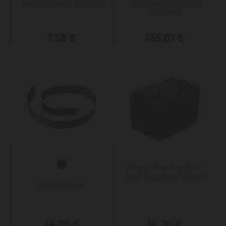
Arbeitssocken 3er Pack
YELLOW MID S3 ESD
HRO SRC
7,98 €
135,01 €
James Nageltasche -
SNAPfast, zwei Fächer
Heinz Koppel
14,70 €
14,70 €