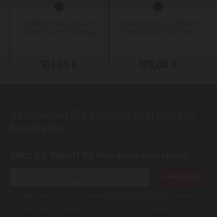
KRÄHE Robusta Zunft-
Puma Velocity 2.0 BLACK
Hüfthose mit Schlag
LOW S3 ESD HRO SRC
101,03 €
125,00 €
Abonnieren Sie unseren kostenlosen
Newsletter
Jetzt 5% Rabatt für Ihre erste Bestellung!
ANMELDEN
Wir geben Ihre Daten niemals weiter (
Datenschutzerklärung
). Abbestellung
jederzeit möglich.Aktuell kann es bei E-Mails an T-Online Adressen zu