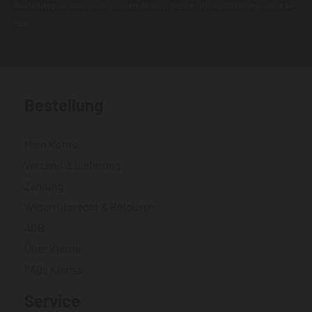
Zustellungsproblemen kommen. Nutzen Sie wenn möglich eine andere E-
Mail.
Bestellung
Mein Konto
Versand & Lieferung
Zahlung
Widerrufsrecht & Retouren
AGB
Über Klarna
FAQs Klarna
Service