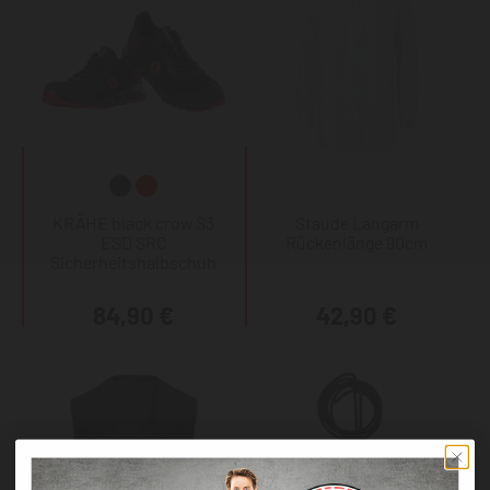
KRÄHE black crow S3
Staude Langarm
ESD SRC
Rückenlänge 90cm
Sicherheitshalbschuh
84,90 €
42,90 €