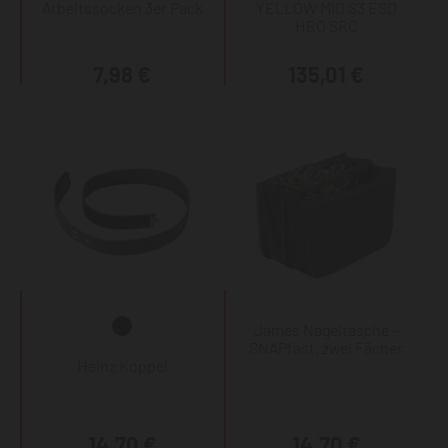
Arbeitssocken 3er Pack
YELLOW MID S3 ESD
HRO SRC
7,98 €
135,01 €
James Nageltasche -
SNAPfast, zwei Fächer
Heinz Koppel
14,70 €
14,70 €