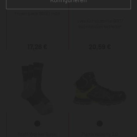
Powerbank 8000 mAh
uvex Schutzbrille 9307
supravision extreme
17,26 €
20,59 €
Staff Worker Basic
Puma Velocity 2.0