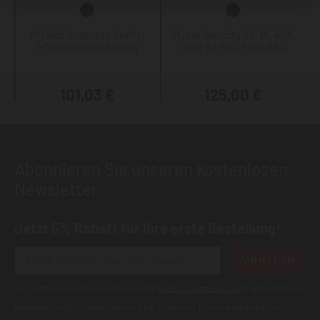
KRÄHE Robusta Zunft-
Puma Velocity 2.0 BLACK
Hüfthose mit Schlag
LOW S3 ESD HRO SRC
101,03 €
125,00 €
Abonnieren Sie unseren kostenlosen
Newsletter
Jetzt 5% Rabatt für Ihre erste Bestellung!
ANMELDEN
Wir geben Ihre Daten niemals weiter (
Datenschutzerklärung
). Abbestellung
jederzeit möglich.Aktuell kann es bei E-Mails an T-Online Adressen zu