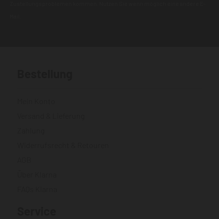
Zustellungsproblemen kommen. Nutzen Sie wenn möglich eine andere E-
Mail.
Bestellung
Mein Konto
Versand & Lieferung
Zahlung
Widerrufsrecht & Retouren
AGB
Über Klarna
FAQs Klarna
Service