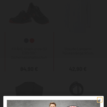
KRÄHE black crow S3
Staude Langarm
ESD SRC
Rückenlänge 90cm
Sicherheitshalbschuh
84,90 €
42,90 €