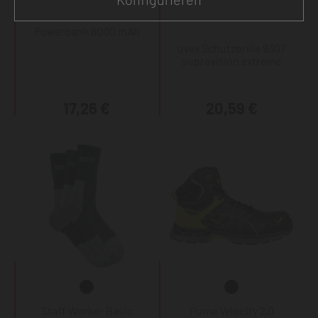
Powerbank 8000 mAh
uvex Schutzbrille 9307
supravision extreme
17,26 €
20,59 €
Staff Worker Basic
Puma Velocity 2.0