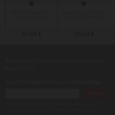
KRÄHE Robusta Zunft-
Puma Velocity 2.0 BLACK
Hüfthose mit Schlag
LOW S3 ESD HRO SRC
101,03 €
125,00 €
Abonnieren Sie unseren kostenlosen
Newsletter
Jetzt 5% Rabatt für Ihre erste Bestellung!
ANMELDEN
Wir geben Ihre Daten niemals weiter (
Datenschutzerklärung
). Abbestellung
jederzeit möglich.Aktuell kann es bei E-Mails an T-Online Adressen zu