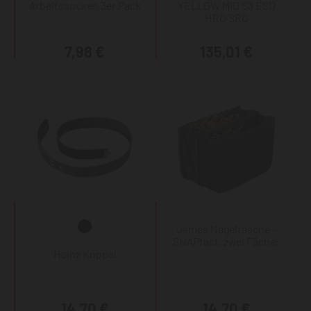
Arbeitssocken 3er Pack
YELLOW MID S3 ESD
HRO SRC
7,98 €
135,01 €
James Nageltasche -
SNAPfast, zwei Fächer
Heinz Koppel
14,70 €
14,70 €