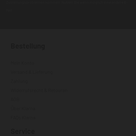
Zustellungsproblemen kommen. Nutzen Sie wenn möglich eine andere E-
Mail.
Bestellung
Mein Konto
Versand & Lieferung
Zahlung
Widerrufsrecht & Retouren
AGB
Über Klarna
FAQs Klarna
Service