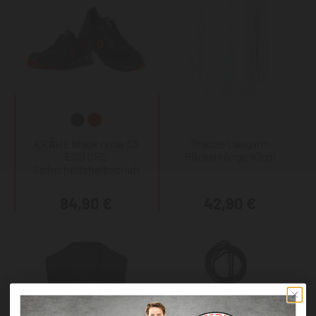
KRÄHE black crow S3
Staude Langarm
ESD SRC
Rückenlänge 90cm
Sicherheitshalbschuh
84,90 €
42,90 €