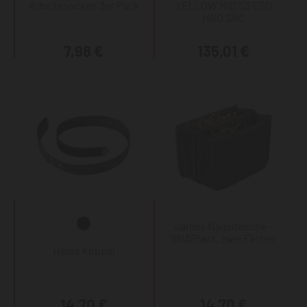
Arbeitssocken 3er Pack
YELLOW MID S3 ESD
HRO SRC
7,98 €
135,01 €
James Nageltasche -
SNAPfast, zwei Fächer
Heinz Koppel
14,70 €
14,70 €