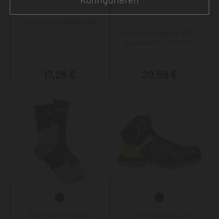
Powerbank 8000 mAh
uvex Schutzbrille 9307
supravision extreme
17,26 €
20,59 €
Staff Worker Basic
Puma Velocity 2.0