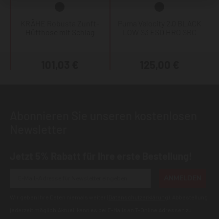
KRÄHE Robusta Zunft-
Puma Velocity 2.0 BLACK
Hüfthose mit Schlag
LOW S3 ESD HRO SRC
101,03 €
125,00 €
Abonnieren Sie unseren kostenlosen
Newsletter
Jetzt 5% Rabatt für Ihre erste Bestellung!
ANMELDEN
Wir geben Ihre Daten niemals weiter (
Datenschutzerklärung
). Abbestellung
jederzeit möglich.Aktuell kann es bei E-Mails an T-Online Adressen zu