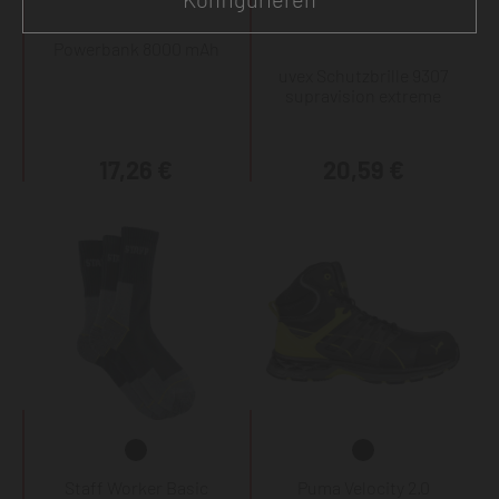
Powerbank 8000 mAh
uvex Schutzbrille 9307
supravision extreme
17,26 €
20,59 €
Staff Worker Basic
Puma Velocity 2.0