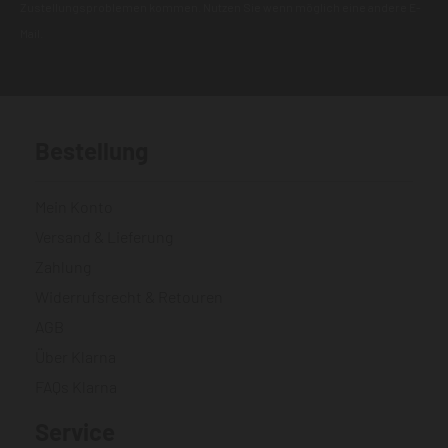
Zustellungsproblemen kommen. Nutzen Sie wenn möglich eine andere E-
Mail.
Bestellung
Mein Konto
Versand & Lieferung
Zahlung
Widerrufsrecht & Retouren
AGB
Über Klarna
FAQs Klarna
Service