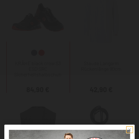
KRÄHE black crow S3
Staude Langarm
ESD SRC
Rückenlänge 90cm
Sicherheitshalbschuh
84,90 €
42,90 €