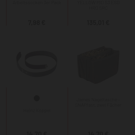
Arbeitssocken 3er Pack
YELLOW MID S3 ESD
HRO SRC
7,98 €
135,01 €
James Nageltasche -
SNAPfast, zwei Fächer
Heinz Koppel
14,70 €
14,70 €