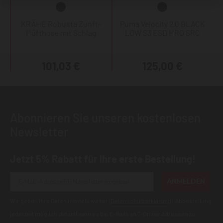
KRÄHE Robusta Zunft-
Puma Velocity 2.0 BLACK
Hüfthose mit Schlag
LOW S3 ESD HRO SRC
101,03 €
125,00 €
Abonnieren Sie unseren kostenlosen
Newsletter
Jetzt 5% Rabatt für Ihre erste Bestellung!
ANMELDEN
Wir geben Ihre Daten niemals weiter (
Datenschutzerklärung
). Abbestellung
jederzeit möglich.Aktuell kann es bei E-Mails an T-Online Adressen zu