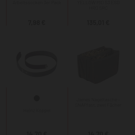
Arbeitssocken 3er Pack
YELLOW MID S3 ESD
HRO SRC
7,98 €
135,01 €
James Nageltasche -
SNAPfast, zwei Fächer
Heinz Koppel
14,70 €
14,70 €