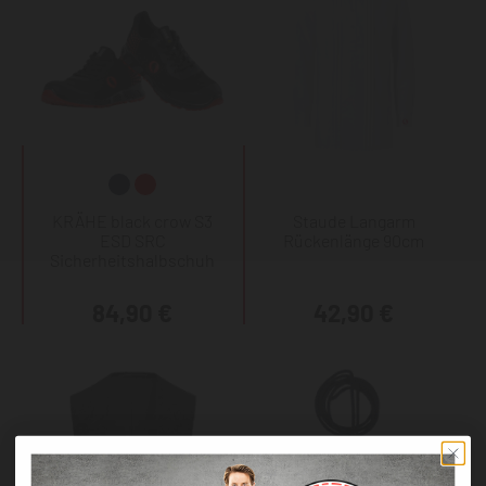
KRÄHE black crow S3
Staude Langarm
ESD SRC
Rückenlänge 90cm
Sicherheitshalbschuh
84,90 €
42,90 €