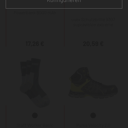
Powerbank 8000 mAh
uvex Schutzbrille 9307
supravision extreme
17,26 €
20,59 €
Staff Worker Basic
Puma Velocity 2.0