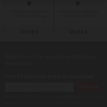
KRÄHE Robusta Zunft-
Puma Velocity 2.0 BLACK
Hüfthose mit Schlag
LOW S3 ESD HRO SRC
101,03 €
125,00 €
Abonnieren Sie unseren kostenlosen
Newsletter
Jetzt 5% Rabatt für Ihre erste Bestellung!
ANMELDEN
Wir geben Ihre Daten niemals weiter (
Datenschutzerklärung
). Abbestellung
jederzeit möglich.Aktuell kann es bei E-Mails an T-Online Adressen zu