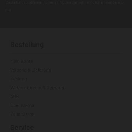
Zustellungsproblemen kommen. Nutzen Sie wenn möglich eine andere E-
Mail.
Bestellung
Mein Konto
Versand & Lieferung
Zahlung
Widerrufsrecht & Retouren
AGB
Über Klarna
FAQs Klarna
Service