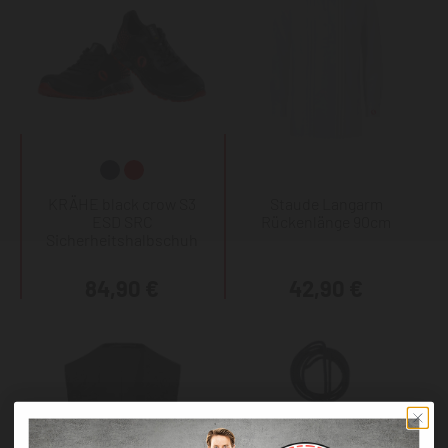
KRÄHE black crow S3
Staude Langarm
ESD SRC
Rückenlänge 90cm
Sicherheitshalbschuh
84,90 €
42,90 €