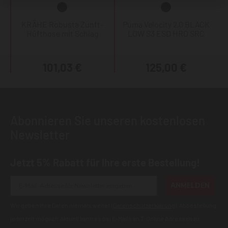
KRÄHE Robusta Zunft-
Puma Velocity 2.0 BLACK
Hüfthose mit Schlag
LOW S3 ESD HRO SRC
101,03 €
125,00 €
Abonnieren Sie unseren kostenlosen
Newsletter
Jetzt 5% Rabatt für Ihre erste Bestellung!
ANMELDEN
Wir geben Ihre Daten niemals weiter (
Datenschutzerklärung
). Abbestellung
jederzeit möglich.Aktuell kann es bei E-Mails an T-Online Adressen zu