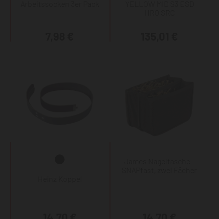
Arbeitssocken 3er Pack
YELLOW MID S3 ESD
HRO SRC
7,98 €
135,01 €
James Nageltasche -
SNAPfast, zwei Fächer
Heinz Koppel
14,70 €
14,70 €