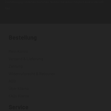
Zustellungsproblemen kommen. Nutzen Sie wenn möglich eine andere E-
Mail.
Bestellung
Mein Konto
Versand & Lieferung
Zahlung
Widerrufsrecht & Retouren
AGB
Über Klarna
FAQs Klarna
Service