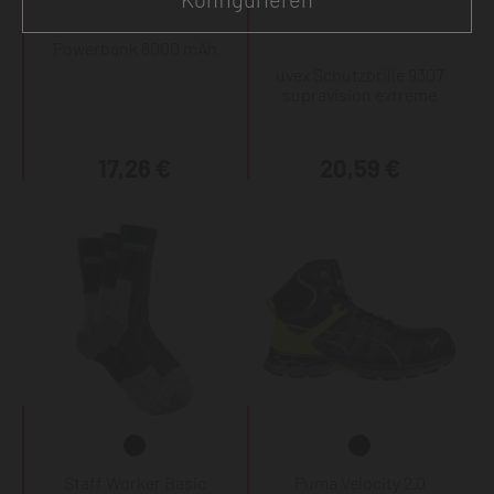
Powerbank 8000 mAh
uvex Schutzbrille 9307
supravision extreme
17,26 €
20,59 €
Staff Worker Basic
Puma Velocity 2.0