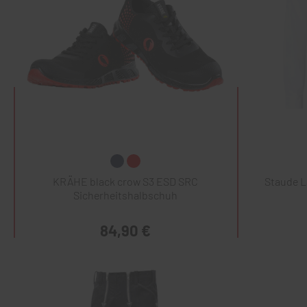
KRÄHE black crow S3 ESD SRC
Staude 
Sicherheitshalbschuh
84,90 €