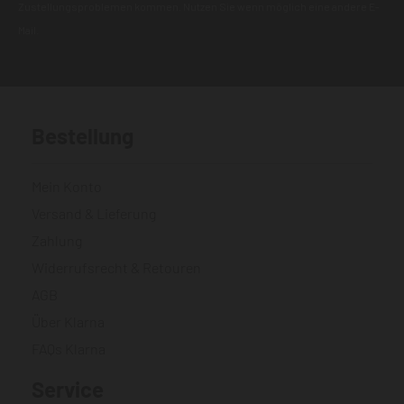
Zustellungsproblemen kommen. Nutzen Sie wenn möglich eine andere E-
Mail.
Bestellung
Mein Konto
Versand & Lieferung
Zahlung
Widerrufsrecht & Retouren
AGB
Über Klarna
FAQs Klarna
Service