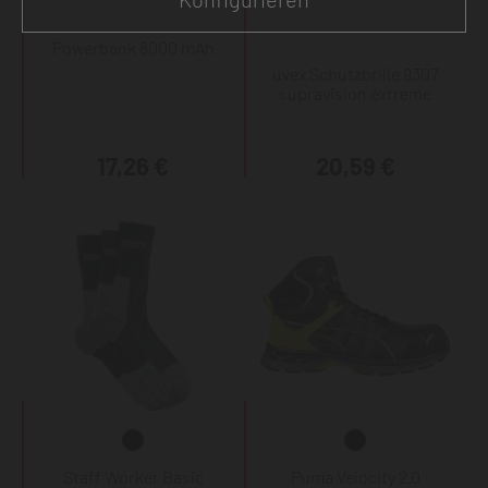
Powerbank 8000 mAh
uvex Schutzbrille 9307
supravision extreme
17,26 €
20,59 €
Staff Worker Basic
Puma Velocity 2.0