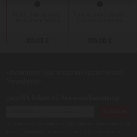
KRÄHE Robusta Zunft-
Puma Velocity 2.0 BLACK
Hüfthose mit Schlag
LOW S3 ESD HRO SRC
101,03 €
125,00 €
Abonnieren Sie unseren kostenlosen
Newsletter
Jetzt 5% Rabatt für Ihre erste Bestellung!
ANMELDEN
Wir geben Ihre Daten niemals weiter (
Datenschutzerklärung
). Abbestellung
jederzeit möglich.Aktuell kann es bei E-Mails an T-Online Adressen zu