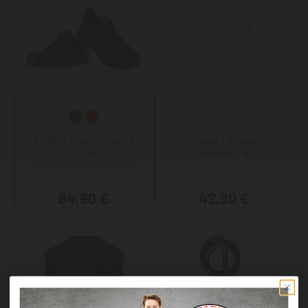
KRÄHE black crow S3
Staude Langarm
ESD SRC
Rückenlänge 90cm
Sicherheitshalbschuh
84,90 €
42,90 €