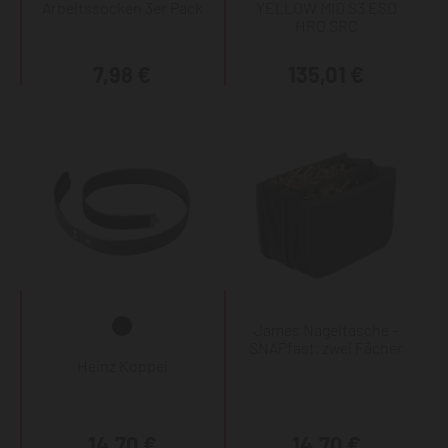
Arbeitssocken 3er Pack
YELLOW MID S3 ESD
HRO SRC
7,98 €
135,01 €
James Nageltasche -
SNAPfast, zwei Fächer
Heinz Koppel
14,70 €
14,70 €