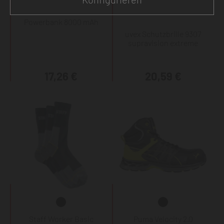
Powerbank 8000 mAh
uvex Schutzbrille 9307
supravision extreme
17,26 €
20,59 €
Staff Worker Basic
Puma Velocity 2.0