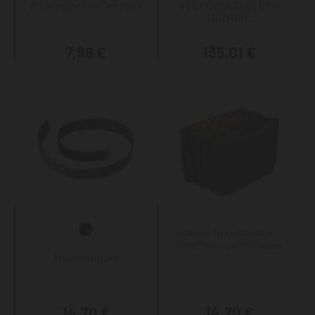
Arbeitssocken 3er Pack
YELLOW MID S3 ESD
HRO SRC
7,98 €
135,01 €
James Nageltasche -
SNAPfast, zwei Fächer
Heinz Koppel
14,70 €
14,70 €