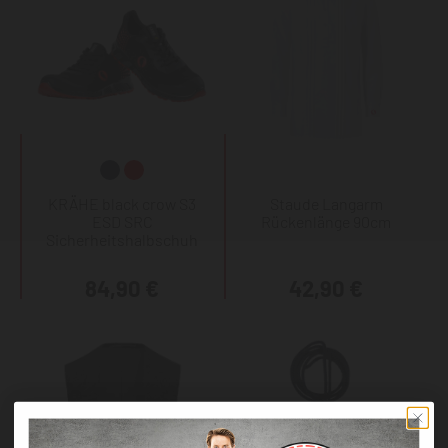
KRÄHE black crow S3
Staude Langarm
ESD SRC
Rückenlänge 90cm
Sicherheitshalbschuh
84,90 €
42,90 €