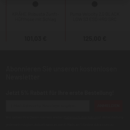
KRÄHE Robusta Zunft-
Puma Velocity 2.0 BLACK
Hüfthose mit Schlag
LOW S3 ESD HRO SRC
101,03 €
125,00 €
Abonnieren Sie unseren kostenlosen
Newsletter
Jetzt 5% Rabatt für Ihre erste Bestellung!
ANMELDEN
Wir geben Ihre Daten niemals weiter (
Datenschutzerklärung
). Abbestellung
jederzeit möglich.Aktuell kann es bei E-Mails an T-Online Adressen zu