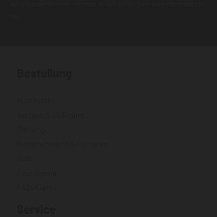
Zustellungsproblemen kommen. Nutzen Sie wenn möglich eine andere E-
Mail.
Bestellung
Mein Konto
Versand & Lieferung
Zahlung
Widerrufsrecht & Retouren
AGB
Über Klarna
FAQs Klarna
Service