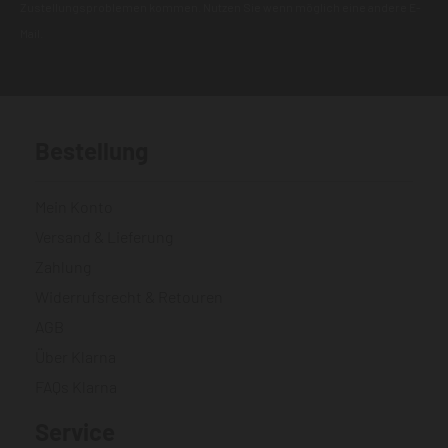
Zustellungsproblemen kommen. Nutzen Sie wenn möglich eine andere E-
Mail.
Bestellung
Mein Konto
Versand & Lieferung
Zahlung
Widerrufsrecht & Retouren
AGB
Über Klarna
FAQs Klarna
Service