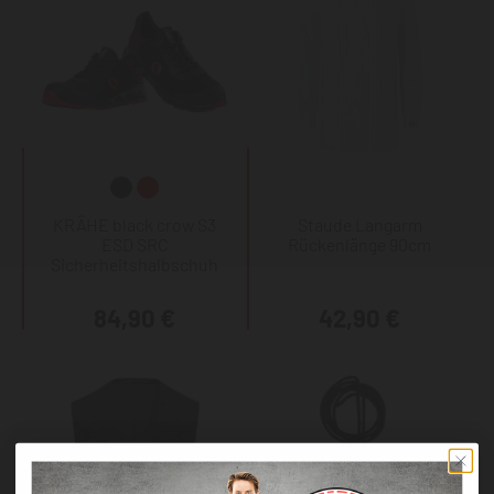
KRÄHE black crow S3
Staude Langarm
ESD SRC
Rückenlänge 90cm
Sicherheitshalbschuh
84,90 €
42,90 €