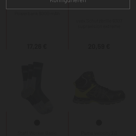
Powerbank 8000 mAh
uvex Schutzbrille 9307
supravision extreme
17,26 €
20,59 €
Staff Worker Basic
Puma Velocity 2.0