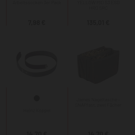
Arbeitssocken 3er Pack
YELLOW MID S3 ESD
HRO SRC
7,98 €
135,01 €
James Nageltasche -
SNAPfast, zwei Fächer
Heinz Koppel
14,70 €
14,70 €