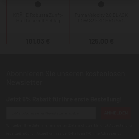
KRÄHE Robusta Zunft-
Puma Velocity 2.0 BLACK
Hüfthose mit Schlag
LOW S3 ESD HRO SRC
101,03 €
125,00 €
Abonnieren Sie unseren kostenlosen
Newsletter
Jetzt 5% Rabatt für Ihre erste Bestellung!
ANMELDEN
Wir geben Ihre Daten niemals weiter (
Datenschutzerklärung
). Abbestellung
jederzeit möglich.Aktuell kann es bei E-Mails an T-Online Adressen zu