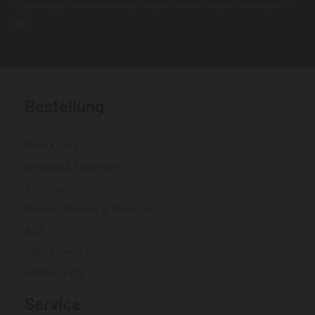
Zustellungsproblemen kommen. Nutzen Sie wenn möglich eine andere E-
Mail.
Bestellung
Mein Konto
Versand & Lieferung
Zahlung
Widerrufsrecht & Retouren
AGB
Über Klarna
FAQs Klarna
Service