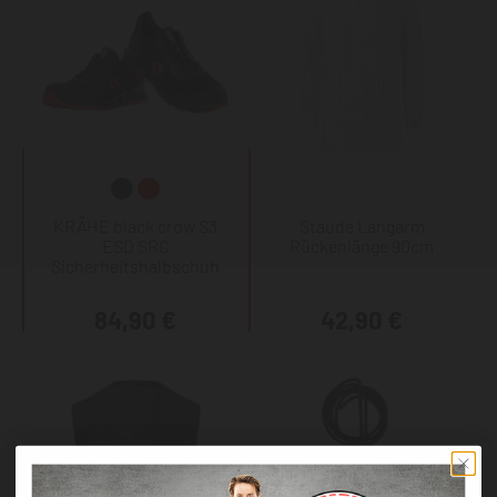
KRÄHE black crow S3
Staude Langarm
ESD SRC
Rückenlänge 90cm
Sicherheitshalbschuh
84,90 €
42,90 €