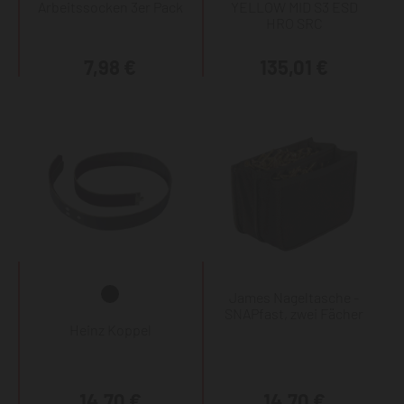
Arbeitssocken 3er Pack
YELLOW MID S3 ESD
HRO SRC
7,98 €
135,01 €
James Nageltasche -
SNAPfast, zwei Fächer
Heinz Koppel
14,70 €
14,70 €