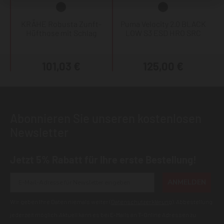
KRÄHE Robusta Zunft-
Puma Velocity 2.0 BLACK
Hüfthose mit Schlag
LOW S3 ESD HRO SRC
101,03 €
125,00 €
Abonnieren Sie unseren kostenlosen
Newsletter
Jetzt 5% Rabatt für Ihre erste Bestellung!
ANMELDEN
Wir geben Ihre Daten niemals weiter (
Datenschutzerklärung
). Abbestellung
jederzeit möglich.Aktuell kann es bei E-Mails an T-Online Adressen zu