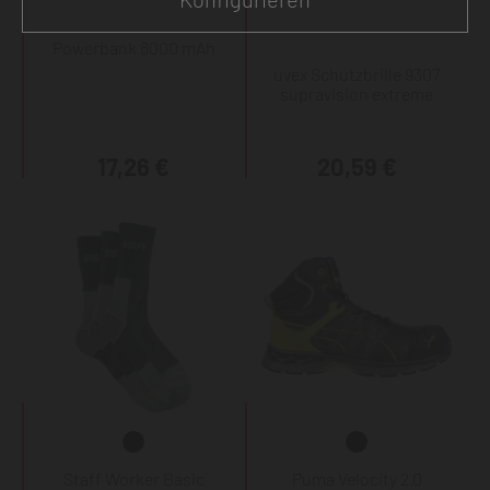
Powerbank 8000 mAh
uvex Schutzbrille 9307
supravision extreme
17,26 €
20,59 €
Staff Worker Basic
Puma Velocity 2.0