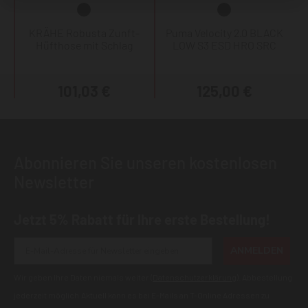
KRÄHE Robusta Zunft-
Puma Velocity 2.0 BLACK
Hüfthose mit Schlag
LOW S3 ESD HRO SRC
101,03 €
125,00 €
Abonnieren Sie unseren kostenlosen
Newsletter
Jetzt 5% Rabatt für Ihre erste Bestellung!
ANMELDEN
Wir geben Ihre Daten niemals weiter (
Datenschutzerklärung
). Abbestellung
jederzeit möglich.Aktuell kann es bei E-Mails an T-Online Adressen zu