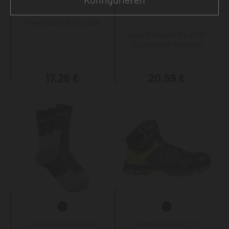
Powerbank 8000 mAh
uvex Schutzbrille 9307
supravision extreme
17,26 €
20,59 €
Staff Worker Basic
Puma Velocity 2.0