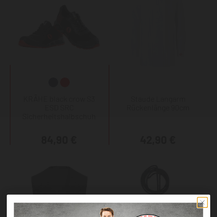
KRÄHE black crow S3
Staude Langarm
ESD SRC
Rückenlänge 90cm
Sicherheitshalbschuh
84,90 €
42,90 €