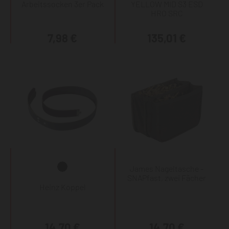
Arbeitssocken 3er Pack
YELLOW MID S3 ESD
HRO SRC
7,98 €
135,01 €
James Nageltasche -
SNAPfast, zwei Fächer
Heinz Koppel
14,70 €
14,70 €