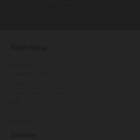
Zustellungsproblemen kommen. Nutzen Sie wenn möglich eine andere E-
Mail.
Bestellung
Mein Konto
Versand & Lieferung
Zahlung
Widerrufsrecht & Retouren
AGB
Über Klarna
FAQs Klarna
Service