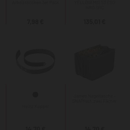
Arbeitssocken 3er Pack
YELLOW MID S3 ESD
HRO SRC
7,98 €
135,01 €
James Nageltasche -
SNAPfast, zwei Fächer
Heinz Koppel
14,70 €
14,70 €