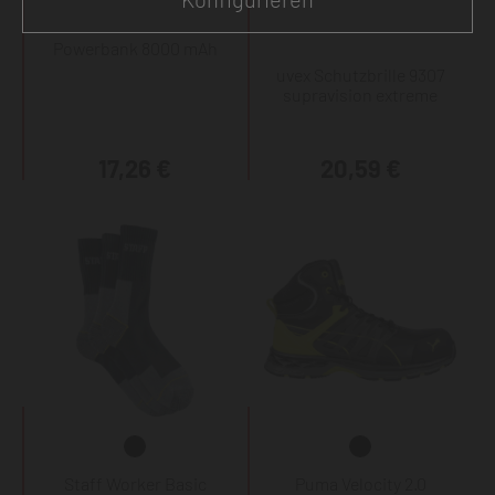
Powerbank 8000 mAh
uvex Schutzbrille 9307
supravision extreme
17,26 €
20,59 €
Staff Worker Basic
Puma Velocity 2.0