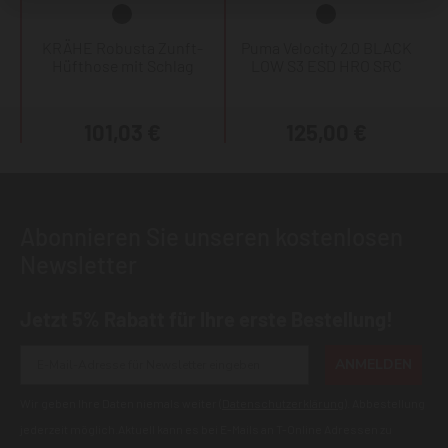
KRÄHE Robusta Zunft-
Puma Velocity 2.0 BLACK
Hüfthose mit Schlag
LOW S3 ESD HRO SRC
101,03 €
125,00 €
Abonnieren Sie unseren kostenlosen
Newsletter
Jetzt 5% Rabatt für Ihre erste Bestellung!
ANMELDEN
Wir geben Ihre Daten niemals weiter (
Datenschutzerklärung
). Abbestellung
jederzeit möglich.Aktuell kann es bei E-Mails an T-Online Adressen zu