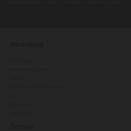
Zustellungsproblemen kommen. Nutzen Sie wenn möglich eine andere E-
Mail.
Bestellung
Mein Konto
Versand & Lieferung
Zahlung
Widerrufsrecht & Retouren
AGB
Über Klarna
FAQs Klarna
Service