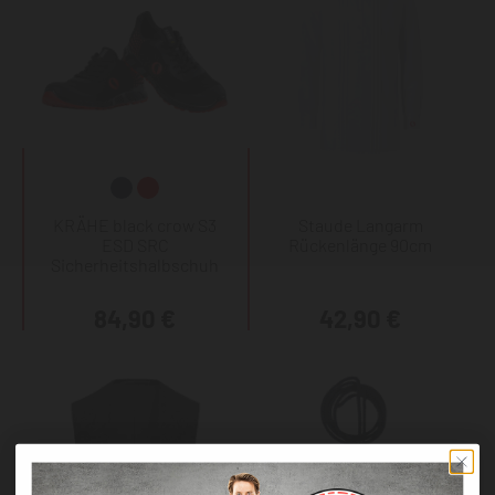
KRÄHE black crow S3
Staude Langarm
ESD SRC
Rückenlänge 90cm
Sicherheitshalbschuh
84,90 €
42,90 €