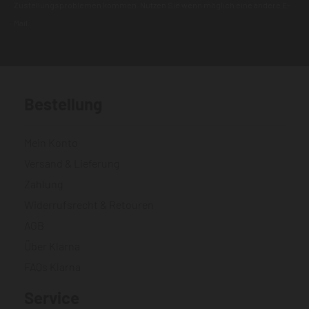
Zustellungsproblemen kommen. Nutzen Sie wenn möglich eine andere E-
Mail.
Bestellung
Mein Konto
Versand & Lieferung
Zahlung
Widerrufsrecht & Retouren
AGB
Über Klarna
FAQs Klarna
Service