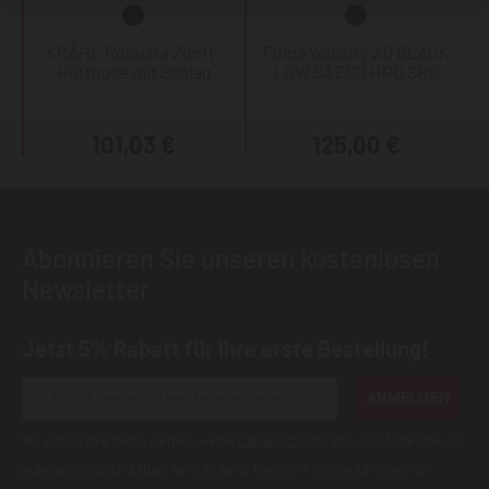
KRÄHE Robusta Zunft-
Puma Velocity 2.0 BLACK
Hüfthose mit Schlag
LOW S3 ESD HRO SRC
101,03 €
125,00 €
Abonnieren Sie unseren kostenlosen
Newsletter
Jetzt 5% Rabatt für Ihre erste Bestellung!
ANMELDEN
Wir geben Ihre Daten niemals weiter (
Datenschutzerklärung
). Abbestellung
jederzeit möglich.Aktuell kann es bei E-Mails an T-Online Adressen zu