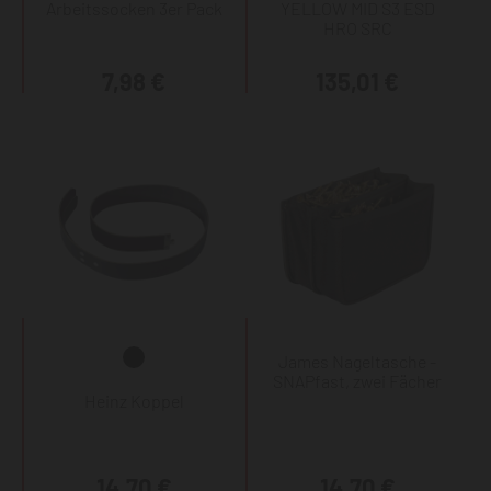
Arbeitssocken 3er Pack
YELLOW MID S3 ESD
HRO SRC
7,98 €
135,01 €
James Nageltasche -
SNAPfast, zwei Fächer
Heinz Koppel
14,70 €
14,70 €