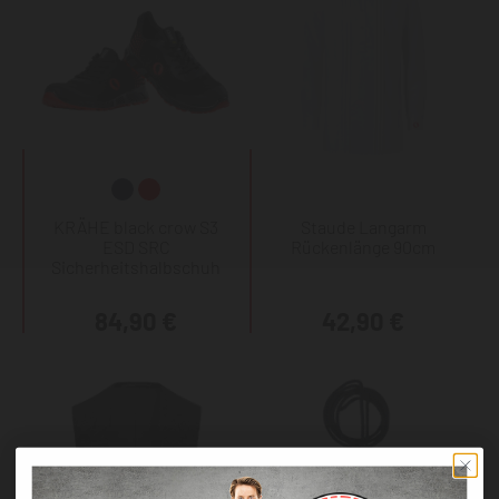
KRÄHE black crow S3
Staude Langarm
ESD SRC
Rückenlänge 90cm
Sicherheitshalbschuh
84,90 €
42,90 €