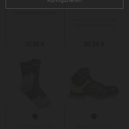
Powerbank 8000 mAh
uvex Schutzbrille 9307
supravision extreme
17,26 €
20,59 €
Staff Worker Basic
Puma Velocity 2.0