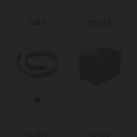
Arbeitssocken 3er Pack
YELLOW MID S3 ESD
HRO SRC
7,98 €
135,01 €
James Nageltasche -
SNAPfast, zwei Fächer
Heinz Koppel
14,70 €
14,70 €