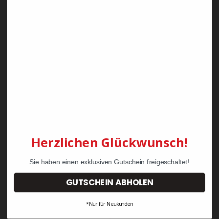
Zayn Krawattenkordel -
Zimmermann
KRÄHE Tiger Zunftweste
95,08 €
34,30 €
Herzlichen Glückwunsch!
Sie haben einen exklusiven Gutschein freigeschaltet!
GUTSCHEIN ABHOLEN
*Nur für Neukunden