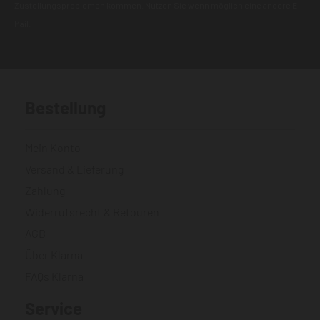
Zustellungsproblemen kommen. Nutzen Sie wenn möglich eine andere E-
Mail.
Bestellung
Mein Konto
Versand & Lieferung
Zahlung
Widerrufsrecht & Retouren
AGB
Über Klarna
FAQs Klarna
Service