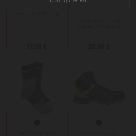
Powerbank 8000 mAh
uvex Schutzbrille 9307
supravision extreme
17,26 €
20,59 €
Staff Worker Basic
Puma Velocity 2.0