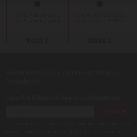
KRÄHE Robusta Zunft-
Puma Velocity 2.0 BLACK
Hüfthose mit Schlag
LOW S3 ESD HRO SRC
101,03 €
125,00 €
Abonnieren Sie unseren kostenlosen
Newsletter
Jetzt 5% Rabatt für Ihre erste Bestellung!
ANMELDEN
Wir geben Ihre Daten niemals weiter (
Datenschutzerklärung
). Abbestellung
jederzeit möglich.Aktuell kann es bei E-Mails an T-Online Adressen zu