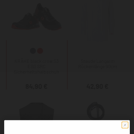
KRÄHE black crow S3
Staude Langarm
ESD SRC
Rückenlänge 90cm
Sicherheitshalbschuh
84,90 €
42,90 €