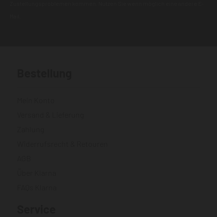
Zustellungsproblemen kommen. Nutzen Sie wenn möglich eine andere E-
Mail.
Bestellung
Mein Konto
Versand & Lieferung
Zahlung
Widerrufsrecht & Retouren
AGB
Über Klarna
FAQs Klarna
Service