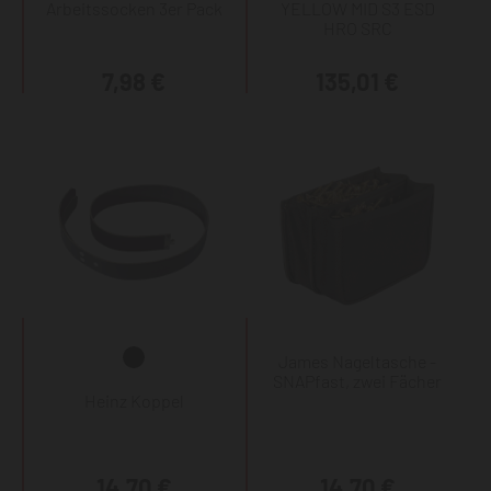
Arbeitssocken 3er Pack
YELLOW MID S3 ESD
HRO SRC
7,98 €
135,01 €
James Nageltasche -
SNAPfast, zwei Fächer
Heinz Koppel
14,70 €
14,70 €