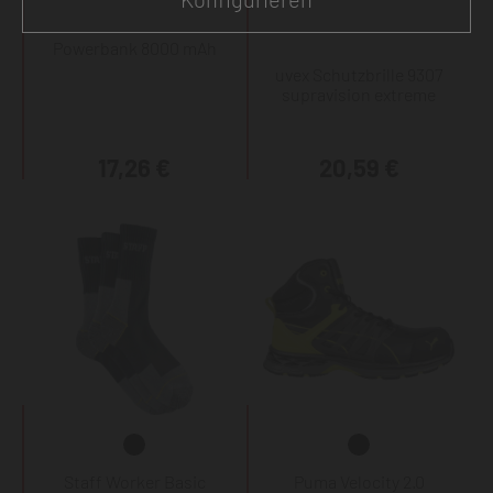
Powerbank 8000 mAh
uvex Schutzbrille 9307
supravision extreme
17,26 €
20,59 €
Staff Worker Basic
Puma Velocity 2.0