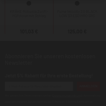
KRÄHE Robusta Zunft-
Puma Velocity 2.0 BLACK
Hüfthose mit Schlag
LOW S3 ESD HRO SRC
101,03 €
125,00 €
Abonnieren Sie unseren kostenlosen
Newsletter
Jetzt 5% Rabatt für Ihre erste Bestellung!
ANMELDEN
Wir geben Ihre Daten niemals weiter (
Datenschutzerklärung
). Abbestellung
jederzeit möglich.Aktuell kann es bei E-Mails an T-Online Adressen zu