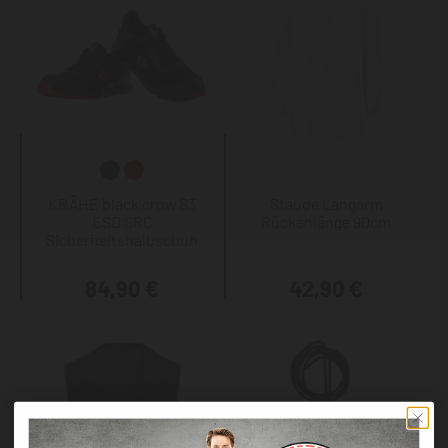
KRÄHE black crow S3
Staude Langarm
ESD SRC
Rückenlänge 90cm
Sicherheitshalbschuh
84,90 €
42,90 €