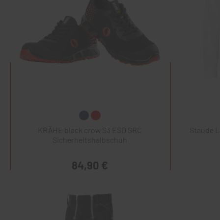
KRÄHE black crow S3 ESD SRC
Staude 
Sicherheitshalbschuh
84,90 €