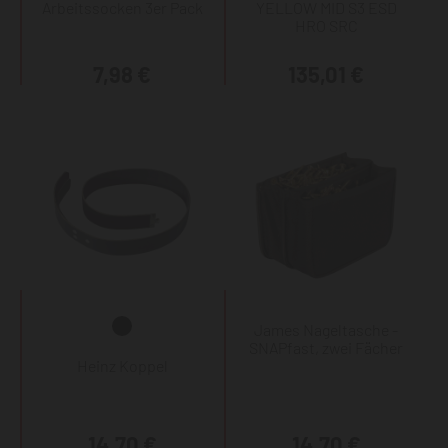
Arbeitssocken 3er Pack
YELLOW MID S3 ESD
HRO SRC
7,98 €
135,01 €
James Nageltasche -
SNAPfast, zwei Fächer
Heinz Koppel
14,70 €
14,70 €