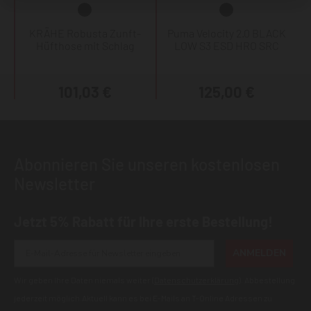
KRÄHE Robusta Zunft-
Puma Velocity 2.0 BLACK
Hüfthose mit Schlag
LOW S3 ESD HRO SRC
101,03 €
125,00 €
Abonnieren Sie unseren kostenlosen
Newsletter
Jetzt 5% Rabatt für Ihre erste Bestellung!
ANMELDEN
Wir geben Ihre Daten niemals weiter (
Datenschutzerklärung
). Abbestellung
jederzeit möglich.Aktuell kann es bei E-Mails an T-Online Adressen zu