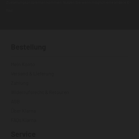
Zustellungsproblemen kommen. Nutzen Sie wenn möglich eine andere E-
Mail.
Bestellung
Mein Konto
Versand & Lieferung
Zahlung
Widerrufsrecht & Retouren
AGB
Über Klarna
FAQs Klarna
Service