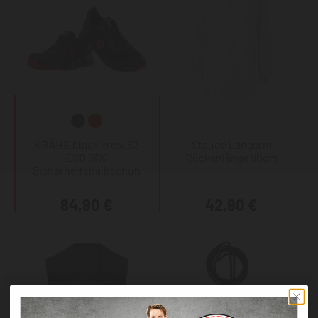
KRÄHE black crow S3
Staude Langarm
ESD SRC
Rückenlänge 90cm
Sicherheitshalbschuh
84,90 €
42,90 €