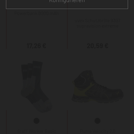
Powerbank 8000 mAh
uvex Schutzbrille 9307
supravision extreme
17,26 €
20,59 €
Staff Worker Basic
Puma Velocity 2.0