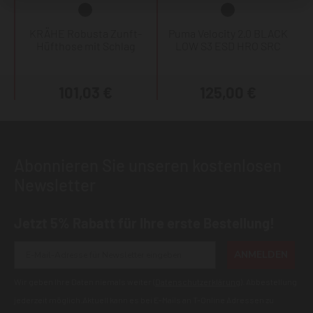
KRÄHE Robusta Zunft-
Puma Velocity 2.0 BLACK
Hüfthose mit Schlag
LOW S3 ESD HRO SRC
101,03 €
125,00 €
Abonnieren Sie unseren kostenlosen
Newsletter
Jetzt 5% Rabatt für Ihre erste Bestellung!
ANMELDEN
Wir geben Ihre Daten niemals weiter (
Datenschutzerklärung
). Abbestellung
jederzeit möglich.Aktuell kann es bei E-Mails an T-Online Adressen zu