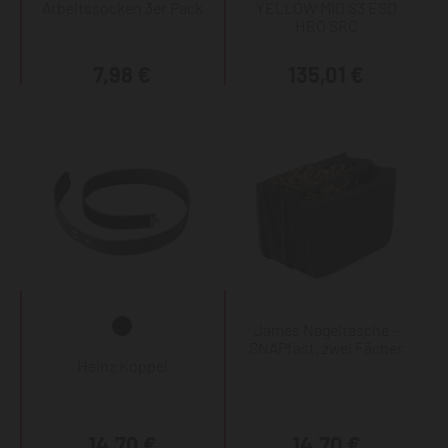
Arbeitssocken 3er Pack
YELLOW MID S3 ESD
HRO SRC
7,98 €
135,01 €
James Nageltasche -
SNAPfast, zwei Fächer
Heinz Koppel
14,70 €
14,70 €