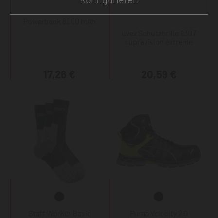
Powerbank 8000 mAh
uvex Schutzbrille 9307
supravision extreme
17,26 €
20,59 €
Staff Worker Basic
Puma Velocity 2.0