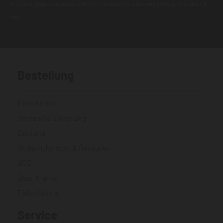
Zustellungsproblemen kommen. Nutzen Sie wenn möglich eine andere E-
Mail.
Bestellung
Mein Konto
Versand & Lieferung
Zahlung
Widerrufsrecht & Retouren
AGB
Über Klarna
FAQs Klarna
Service