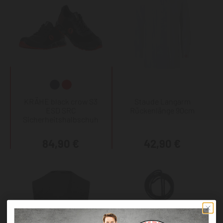
KRÄHE black crow S3
Staude Langarm
ESD SRC
Rückenlänge 90cm
Sicherheitshalbschuh
84,90 €
42,90 €