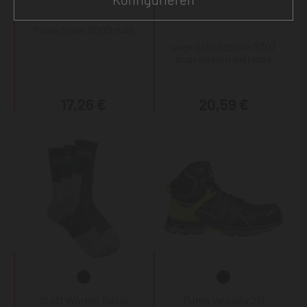
Powerbank 8000 mAh
uvex Schutzbrille 9307
supravision extreme
17,26 €
20,59 €
Staff Worker Basic
Puma Velocity 2.0