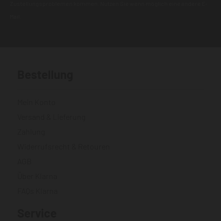
Zustellungsproblemen kommen. Nutzen Sie wenn möglich eine andere E-
Mail.
Bestellung
Mein Konto
Versand & Lieferung
Zahlung
Widerrufsrecht & Retouren
AGB
Über Klarna
FAQs Klarna
Service