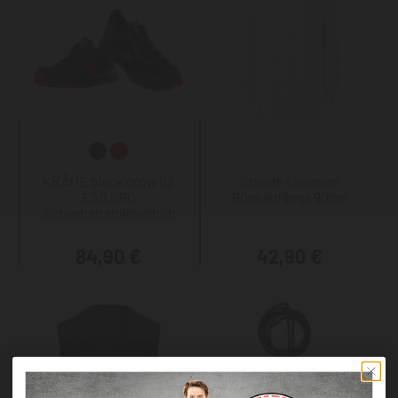
KRÄHE black crow S3
Staude Langarm
ESD SRC
Rückenlänge 90cm
Sicherheitshalbschuh
84,90 €
42,90 €