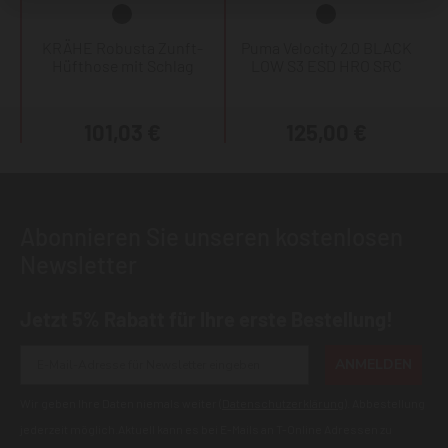
KRÄHE Robusta Zunft-
Puma Velocity 2.0 BLACK
Hüfthose mit Schlag
LOW S3 ESD HRO SRC
101,03 €
125,00 €
Abonnieren Sie unseren kostenlosen
Newsletter
Jetzt 5% Rabatt für Ihre erste Bestellung!
ANMELDEN
Wir geben Ihre Daten niemals weiter (
Datenschutzerklärung
). Abbestellung
jederzeit möglich.Aktuell kann es bei E-Mails an T-Online Adressen zu