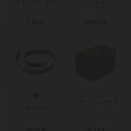
Arbeitssocken 3er Pack
YELLOW MID S3 ESD
HRO SRC
7,98 €
135,01 €
James Nageltasche -
SNAPfast, zwei Fächer
Heinz Koppel
14,70 €
14,70 €