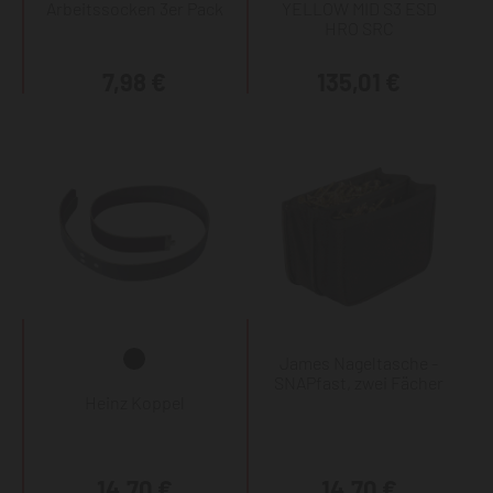
Arbeitssocken 3er Pack
YELLOW MID S3 ESD
HRO SRC
7,98 €
135,01 €
James Nageltasche -
SNAPfast, zwei Fächer
Heinz Koppel
14,70 €
14,70 €