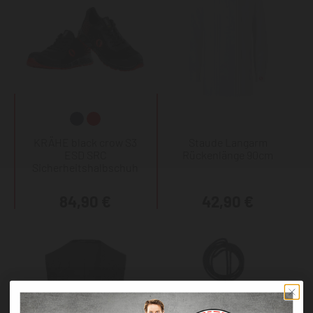
KRÄHE black crow S3
Staude Langarm
ESD SRC
Rückenlänge 90cm
Sicherheitshalbschuh
84,90 €
42,90 €