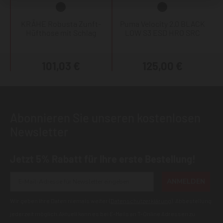
KRÄHE Robusta Zunft-
Puma Velocity 2.0 BLACK
Hüfthose mit Schlag
LOW S3 ESD HRO SRC
101,03 €
125,00 €
Abonnieren Sie unseren kostenlosen
Newsletter
Jetzt 5% Rabatt für Ihre erste Bestellung!
ANMELDEN
Wir geben Ihre Daten niemals weiter (
Datenschutzerklärung
). Abbestellung
jederzeit möglich.Aktuell kann es bei E-Mails an T-Online Adressen zu