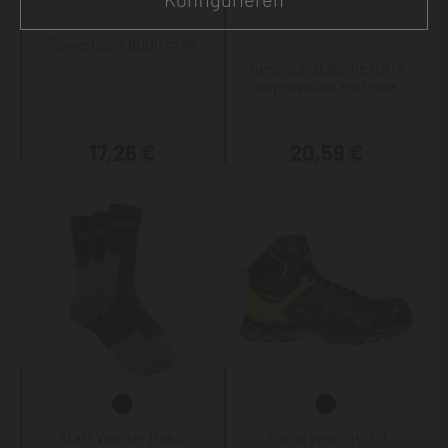
Powerbank 8000 mAh
uvex Schutzbrille 9307
supravision extreme
17,26 €
20,59 €
Staff Worker Basic
Puma Velocity 2.0