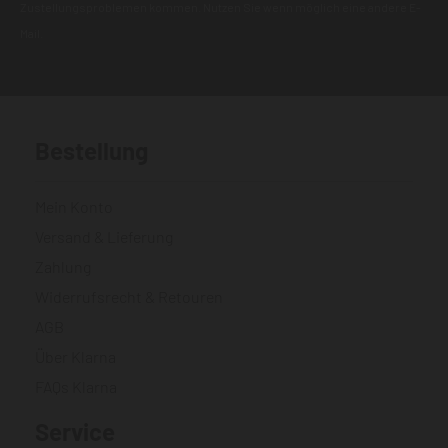
Zustellungsproblemen kommen. Nutzen Sie wenn möglich eine andere E-
Mail.
Bestellung
Mein Konto
Versand & Lieferung
Zahlung
Widerrufsrecht & Retouren
AGB
Über Klarna
FAQs Klarna
Service