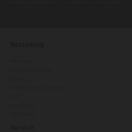
Zustellungsproblemen kommen. Nutzen Sie wenn möglich eine andere E-
Mail.
Bestellung
Mein Konto
Versand & Lieferung
Zahlung
Widerrufsrecht & Retouren
AGB
Über Klarna
FAQs Klarna
Service