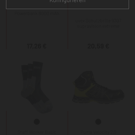
Powerbank 8000 mAh
uvex Schutzbrille 9307
supravision extreme
17,26 €
20,59 €
Staff Worker Basic
Puma Velocity 2.0