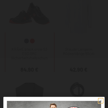
KRÄHE black crow S3
Staude Langarm
ESD SRC
Rückenlänge 90cm
Sicherheitshalbschuh
84,90 €
42,90 €