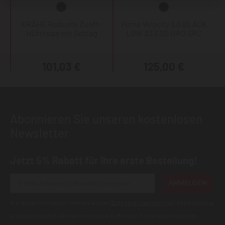
KRÄHE Robusta Zunft-
Puma Velocity 2.0 BLACK
Hüfthose mit Schlag
LOW S3 ESD HRO SRC
101,03 €
125,00 €
Abonnieren Sie unseren kostenlosen
Newsletter
Jetzt 5% Rabatt für Ihre erste Bestellung!
ANMELDEN
Wir geben Ihre Daten niemals weiter (
Datenschutzerklärung
). Abbestellung
jederzeit möglich.Aktuell kann es bei E-Mails an T-Online Adressen zu