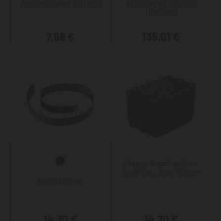
Arbeitssocken 3er Pack
YELLOW MID S3 ESD
HRO SRC
7,98 €
135,01 €
James Nageltasche -
SNAPfast, zwei Fächer
Heinz Koppel
14,70 €
14,70 €