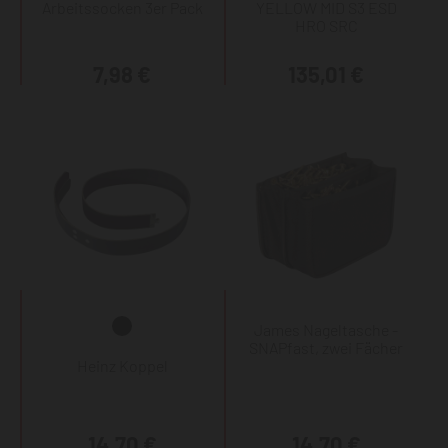
Arbeitssocken 3er Pack
YELLOW MID S3 ESD
HRO SRC
7,98 €
135,01 €
James Nageltasche -
SNAPfast, zwei Fächer
Heinz Koppel
14,70 €
14,70 €