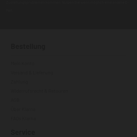
Zustellungsproblemen kommen. Nutzen Sie wenn möglich eine andere E-
Mail.
Bestellung
Mein Konto
Versand & Lieferung
Zahlung
Widerrufsrecht & Retouren
AGB
Über Klarna
FAQs Klarna
Service