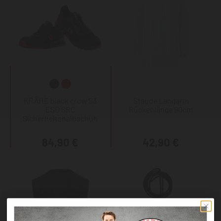
KRÄHE black crow S3
Staude Langarm
ESD SRC
Rückenlänge 90cm
Sicherheitshalbschuh
84,90 €
42,90 €