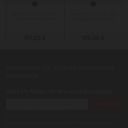
KRÄHE Robusta Zunft-
Puma Velocity 2.0 BLACK
Hüfthose mit Schlag
LOW S3 ESD HRO SRC
101,03 €
125,00 €
Abonnieren Sie unseren kostenlosen
Newsletter
Jetzt 5% Rabatt für Ihre erste Bestellung!
ANMELDEN
Wir geben Ihre Daten niemals weiter (
Datenschutzerklärung
). Abbestellung
jederzeit möglich.Aktuell kann es bei E-Mails an T-Online Adressen zu