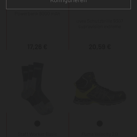
Powerbank 8000 mAh
uvex Schutzbrille 9307
supravision extreme
17,26 €
20,59 €
Staff Worker Basic
Puma Velocity 2.0