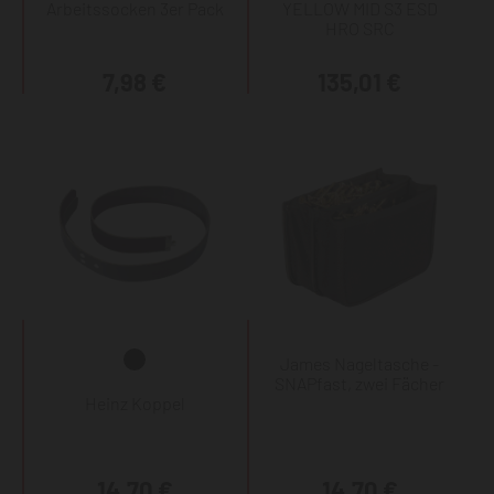
Arbeitssocken 3er Pack
YELLOW MID S3 ESD
HRO SRC
7,98 €
135,01 €
James Nageltasche -
SNAPfast, zwei Fächer
Heinz Koppel
14,70 €
14,70 €