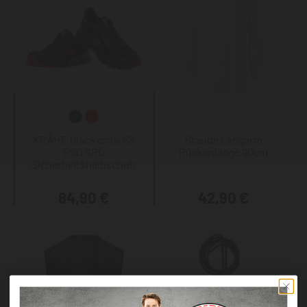
KRÄHE black crow S3
Staude Langarm
ESD SRC
Rückenlänge 90cm
Sicherheitshalbschuh
84,90 €
42,90 €