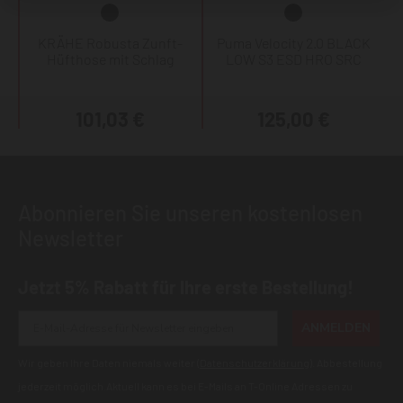
KRÄHE Robusta Zunft-
Puma Velocity 2.0 BLACK
Hüfthose mit Schlag
LOW S3 ESD HRO SRC
101,03 €
125,00 €
Abonnieren Sie unseren kostenlosen
Newsletter
Jetzt 5% Rabatt für Ihre erste Bestellung!
ANMELDEN
Wir geben Ihre Daten niemals weiter (
Datenschutzerklärung
). Abbestellung
jederzeit möglich.Aktuell kann es bei E-Mails an T-Online Adressen zu