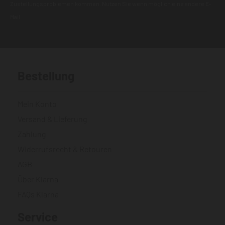
Zustellungsproblemen kommen. Nutzen Sie wenn möglich eine andere E-
Mail.
Bestellung
Mein Konto
Versand & Lieferung
Zahlung
Widerrufsrecht & Retouren
AGB
Über Klarna
FAQs Klarna
Service