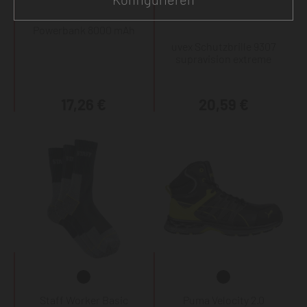
Powerbank 8000 mAh
uvex Schutzbrille 9307
supravision extreme
17,26 €
20,59 €
Staff Worker Basic
Puma Velocity 2.0