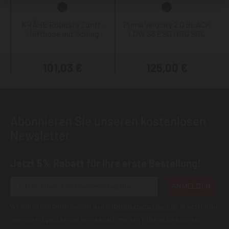
KRÄHE Robusta Zunft-
Puma Velocity 2.0 BLACK
Hüfthose mit Schlag
LOW S3 ESD HRO SRC
101,03 €
125,00 €
Abonnieren Sie unseren kostenlosen
Newsletter
Jetzt 5% Rabatt für Ihre erste Bestellung!
ANMELDEN
Wir geben Ihre Daten niemals weiter (
Datenschutzerklärung
). Abbestellung
jederzeit möglich.Aktuell kann es bei E-Mails an T-Online Adressen zu