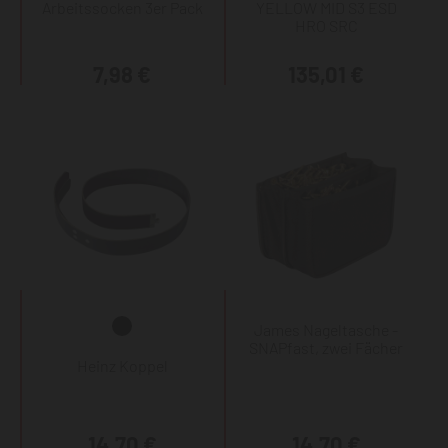
Arbeitssocken 3er Pack
YELLOW MID S3 ESD
HRO SRC
7,98 €
135,01 €
James Nageltasche -
SNAPfast, zwei Fächer
Heinz Koppel
14,70 €
14,70 €