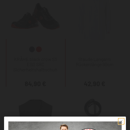
KRÄHE black crow S3
Staude Langarm
ESD SRC
Rückenlänge 90cm
Sicherheitshalbschuh
84,90 €
42,90 €