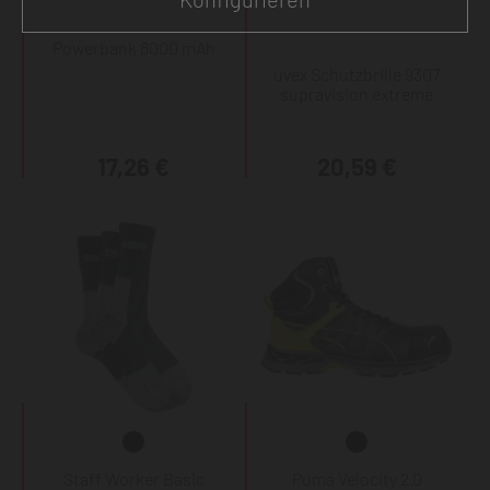
Powerbank 8000 mAh
uvex Schutzbrille 9307
supravision extreme
17,26 €
20,59 €
Staff Worker Basic
Puma Velocity 2.0