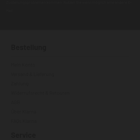
Zustellungsproblemen kommen. Nutzen Sie wenn möglich eine andere E-
Mail.
Bestellung
Mein Konto
Versand & Lieferung
Zahlung
Widerrufsrecht & Retouren
AGB
Über Klarna
FAQs Klarna
Service