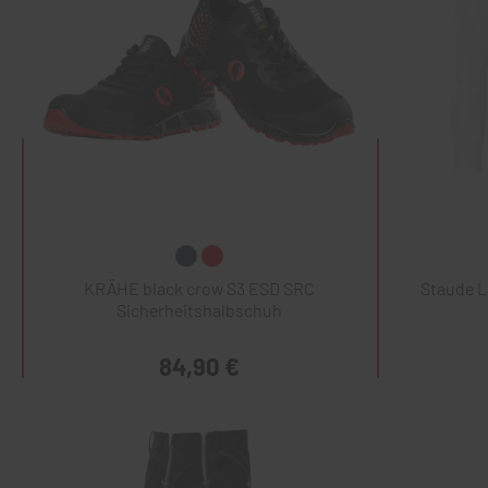
KRÄHE black crow S3 ESD SRC
Staude 
Sicherheitshalbschuh
84,90 €