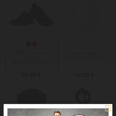
KRÄHE black crow S3
Staude Langarm
ESD SRC
Rückenlänge 90cm
Sicherheitshalbschuh
84,90 €
42,90 €