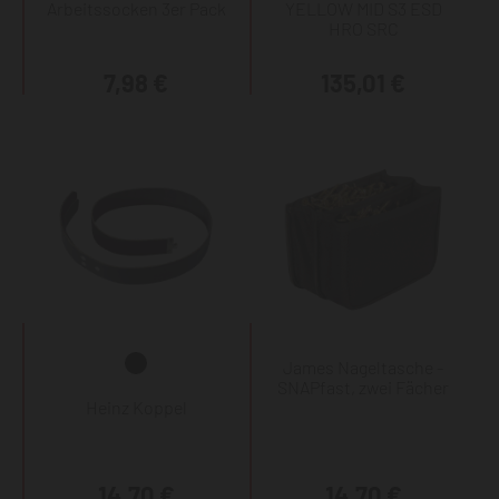
Arbeitssocken 3er Pack
YELLOW MID S3 ESD
HRO SRC
7,98 €
135,01 €
James Nageltasche -
SNAPfast, zwei Fächer
Heinz Koppel
14,70 €
14,70 €