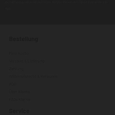
Zustellungsproblemen kommen. Nutzen Sie wenn möglich eine andere E-
Mail.
Bestellung
Mein Konto
Versand & Lieferung
Zahlung
Widerrufsrecht & Retouren
AGB
Über Klarna
FAQs Klarna
Service