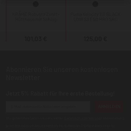
KRÄHE Robusta Zunft-
Puma Velocity 2.0 BLACK
Hüfthose mit Schlag
LOW S3 ESD HRO SRC
101,03 €
125,00 €
Abonnieren Sie unseren kostenlosen
Newsletter
Jetzt 5% Rabatt für Ihre erste Bestellung!
ANMELDEN
Wir geben Ihre Daten niemals weiter (
Datenschutzerklärung
). Abbestellung
jederzeit möglich.Aktuell kann es bei E-Mails an T-Online Adressen zu