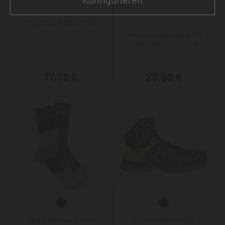
Powerbank 8000 mAh
uvex Schutzbrille 9307
supravision extreme
17,26 €
20,59 €
Staff Worker Basic
Puma Velocity 2.0